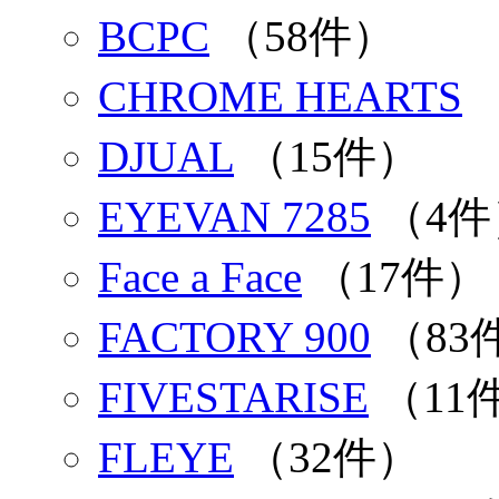
BCPC
（58件）
CHROME HEARTS
DJUAL
（15件）
EYEVAN 7285
（4件
Face a Face
（17件）
FACTORY 900
（83
FIVESTARISE
（11
FLEYE
（32件）