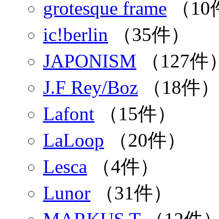
grotesque frame
（10
ic!berlin
（35件）
JAPONISM
（127件
J.F Rey/Boz
（18件
Lafont
（15件）
LaLoop
（20件）
Lesca
（4件）
Lunor
（31件）