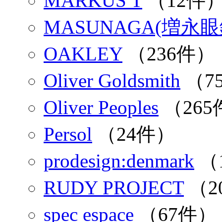
MARKUS T
（12件
MASUNAGA(増永
OAKLEY
（236件）
Oliver Goldsmith
（7
Oliver Peoples
（265
Persol
（24件）
prodesign:denmark
（
RUDY PROJECT
（2
spec espace
（67件）