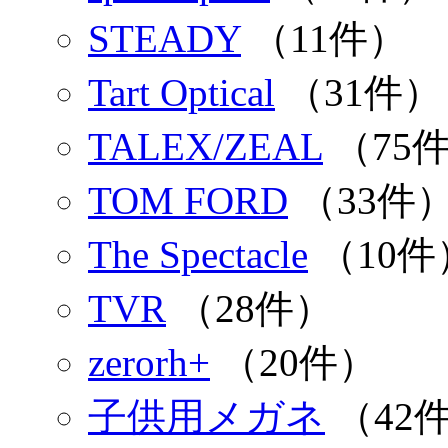
STEADY
（11件）
Tart Optical
（31件）
TALEX/ZEAL
（75
TOM FORD
（33件
The Spectacle
（10件
TVR
（28件）
zerorh+
（20件）
子供用メガネ
（42