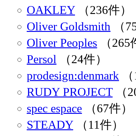
OAKLEY
（236件）
Oliver Goldsmith
（7
Oliver Peoples
（265
Persol
（24件）
prodesign:denmark
（
RUDY PROJECT
（2
spec espace
（67件）
STEADY
（11件）