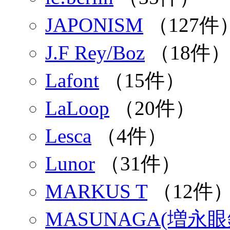
JAPONISM
（127件
J.F Rey/Boz
（18件
Lafont
（15件）
LaLoop
（20件）
Lesca
（4件）
Lunor
（31件）
MARKUS T
（12件
MASUNAGA(増永