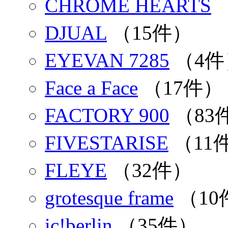
CHROME HEARTS
DJUAL
（15件）
EYEVAN 7285
（4件
Face a Face
（17件）
FACTORY 900
（83
FIVESTARISE
（11
FLEYE
（32件）
grotesque frame
（10
ic!berlin
（35件）