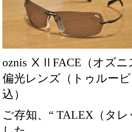
oznis ⅩⅡFACE（
偏光レンズ（トゥルービュ
込）
ご存知、“ TALEX（
した、