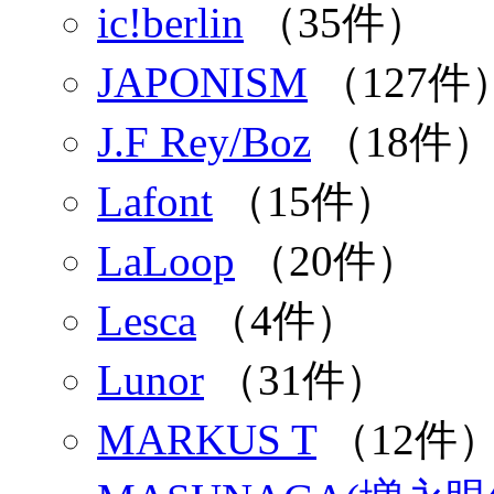
ic!berlin
（35件）
JAPONISM
（127件
J.F Rey/Boz
（18件
Lafont
（15件）
LaLoop
（20件）
Lesca
（4件）
Lunor
（31件）
MARKUS T
（12件