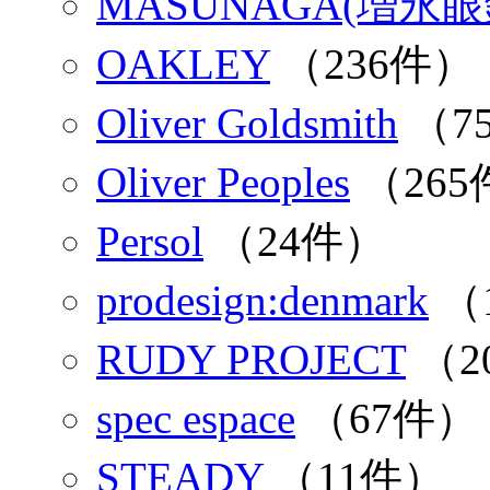
MASUNAGA(増永
OAKLEY
（236件）
Oliver Goldsmith
（7
Oliver Peoples
（265
Persol
（24件）
prodesign:denmark
（
RUDY PROJECT
（2
spec espace
（67件）
STEADY
（11件）