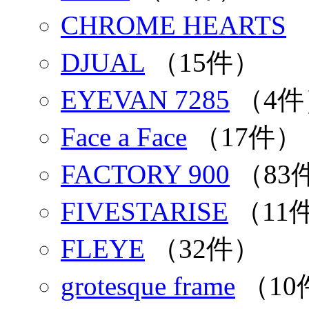
CHROME HEARTS
DJUAL
（15件）
EYEVAN 7285
（4件
Face a Face
（17件）
FACTORY 900
（83
FIVESTARISE
（11
FLEYE
（32件）
grotesque frame
（10