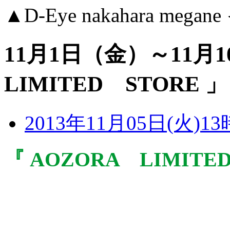
▲D-Eye nakahara me
11月1日（金）～11月
LIMITED STORE 」 i
2013年11月05日(火)13
『 AOZORA LIMITE
「 Ｄ-gallery 2F 」に
AOZORA LIMITED 