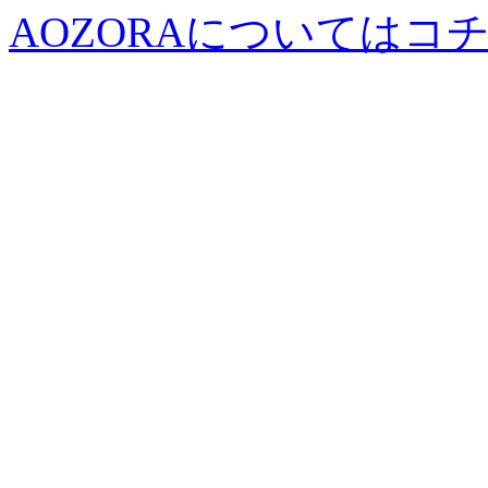
AOZORAについてはコ
2013年
11月１日（金）～11月1
平日 11：00～20：00
土日祝 10：00～20：00
定休日 水曜日
期間限定のイベント！
秋・冬の新作を含め