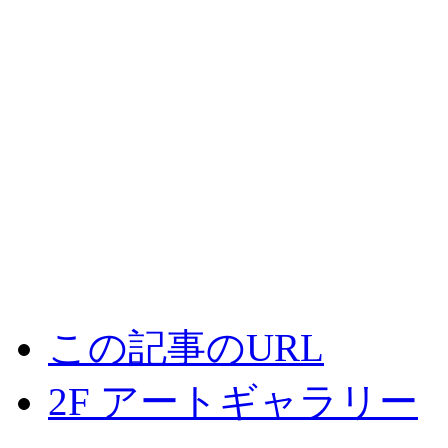
AOZORA限定モデルもた
皆様お誘い合わせ上
是非この機会に熊本光の森D-Ey
来店ください
スタッフ一同、心よりお
この記事のURL
2F アートギャラリー