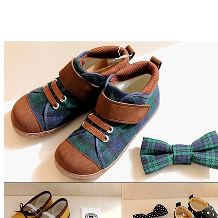
▼ muu-moo-muu's B