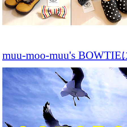
▲“おめかし”して出か
muu-moo-muu's BO