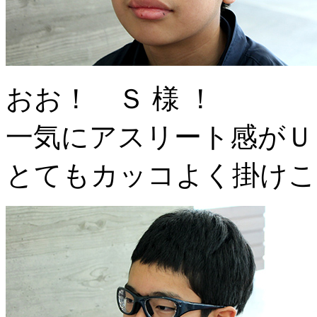
おお！ Ｓ 様 ！
一気にアスリート感がＵ
とてもカッコよく掛けこ