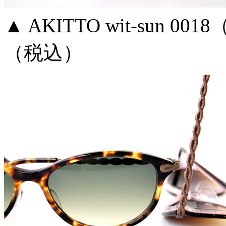
▲ AKITTO wit-sun 0
（税込）