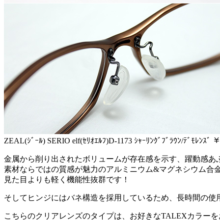
ZEAL(ｼﾞｰﾙ) SERIO elf(ｾﾘｵｴﾙﾌ)D-1173 ｼｬｰﾘﾝｸﾞﾌﾞﾗｳﾝ/ﾃﾞﾓﾚﾝｽﾞ 
金属から削り出されたボリュームが存在感を示す、躍動感あ
素材ならではの質感が魅力のアルミニウム&マグネシウム合
見た目よりも軽く機能性抜群です！
そしてヒンジにはバネ構造を採用しているため、長時間の使
こちらのクリアレンズのタイプは、お好きなTALEXカラー