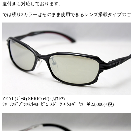
度付きも対応しております。
では残り2カラーはそのまま使用できるレンズ搭載タイプの
ZEAL(ｼﾞｰﾙ) SERIO elf(ｾﾘｵｴﾙﾌ)
ｼｬｰﾘﾝｸﾞﾌﾞﾗｯｸ/ﾄｩﾙｰﾋﾞｭｰｽﾎﾟｰﾂ + ｼﾙﾊﾞｰﾐﾗ- ￥22,000(+税)