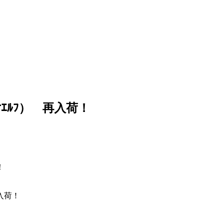
ｵｴﾙﾌ） 再入荷！
！
入荷！