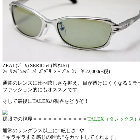
ZEAL(ｼﾞｰﾙ) SERIO elf(ｾﾘｵｴﾙﾌ)
ｼｬｰﾘﾝｸﾞｼﾙﾊﾞｰ/ｲｰｽﾞｸﾞﾘｰﾝ + ﾌﾞﾙｰﾐﾗｰ ￥22,000(+税)
通常のレンズに比べ眩しさを抑え、目が透けにくくなるミラ
ファッション的にもオススメです！！
そして最後にTALEXの視界をどうぞ！
裸眼での視界＝＝＝＝＝＝＝＝＝＝＝
TALEX（タレックス
通常のサングラス以上に“ 眩しさ ”や
“ ギラギラする感じの雑光 ”をカットしてくれます。