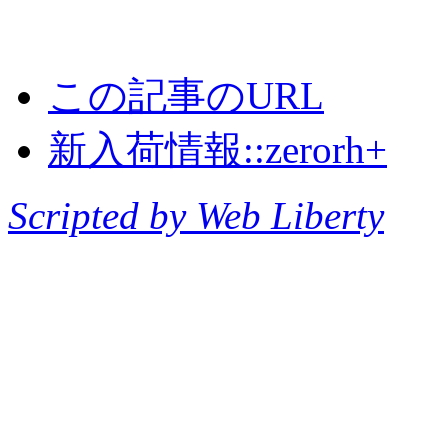
皆様のご来店心よりお待
この記事のURL
新入荷情報::zerorh+
Scripted by Web Liberty