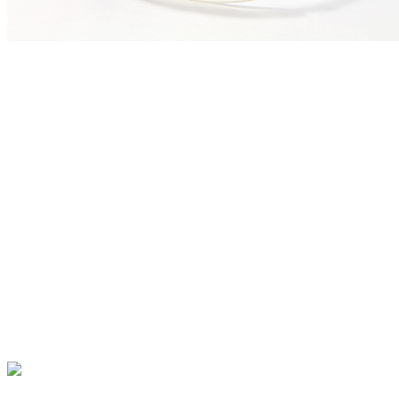
▲Zerorh+(ゼロアールエ
RH579
col.15 クリスタルブルー siz
レンズ：※NXTソフト
85%～25%まで変化)
18,000円（税抜)