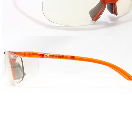
▲Zerorh+(ゼロアールエ
RH579