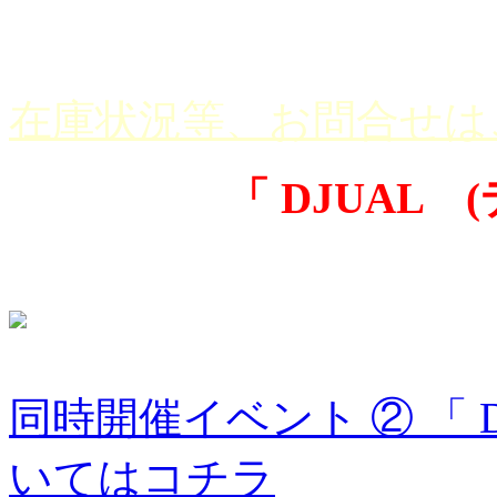
て
お手に取ってご覧くださ
在庫状況等、お問合せは
同期間で、
「 DJUAL 
中！
同時開催イベント ② 「 
いてはコチラ