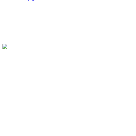
▼facebook「いいね
◾--------------------------------
【５月の営業日のお知ら
毎週水曜日は定休日です
５月28日（水） 営業