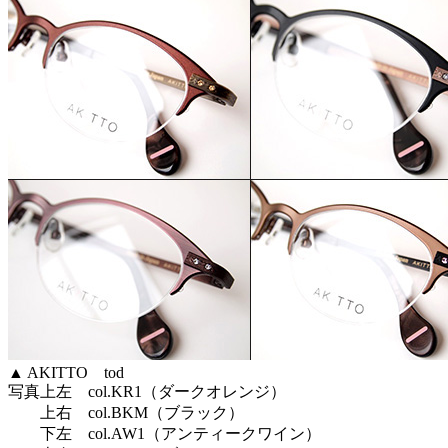
▲ AKITTO tod
写真上左 col.KR1（ダークオレンジ）
上右 col.BKM（ブラック）
下左 col.AW1（アンティークワイン）