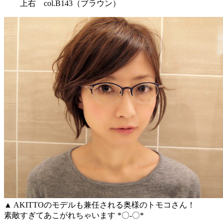
上右 col.B143（ブラウン）
▲ AKITTOのモデルも兼任される奥様のトモコさん！
素敵すぎてあこがれちゃいます *〇-〇*