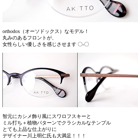
orthodox（オーソドックス）なモデル！
丸みのあるフロントが、
女性らしい優しさを感じさせます 〇-〇ゝ
智元にカシメ飾り風にスワロフスキーと
ミル打ち＋植物パターンでクラシカルなテンプル
とても上品な仕上がりに
デザイナー川上明仁氏も大満足！！！