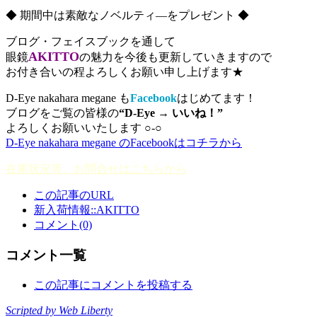
◆ 期間中は素敵なノベルティ―をプレゼント ◆
ブログ・フェイスブックを通して
AKITTO
眼鏡
の魅力を今後も更新していきますので
お付き合いの程よろしくお願い申し上げます★
D-Eye nakahara megane も
Facebook
はじめてます！
ブログをご覧の皆様の
“D-Eye → いいね！”
よろしくお願いいたします ○-○ゝ
D-Eye nakahara megane のFacebookはコチラから
在庫状況等、お問合せはこちらから
この記事のURL
新入荷情報::AKITTO
コメント(0)
コメント一覧
この記事にコメントを投稿する
Scripted by Web Liberty