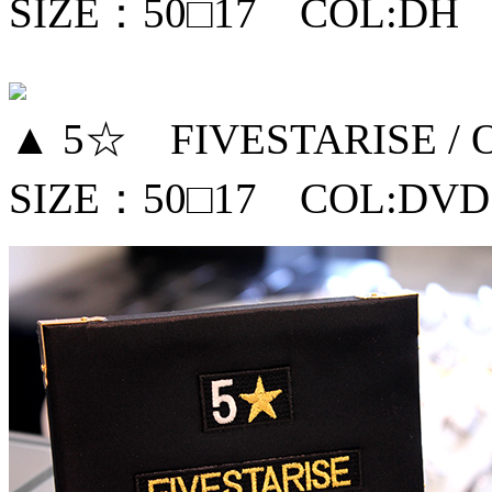
SIZE：50□17 COL:DH
▲ 5☆ FIVESTARISE / 
SIZE：50□17 COL:DV