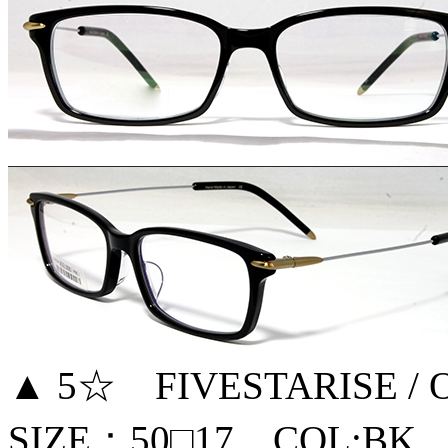
▲ 5☆ FIVESTARISE / 
SIZE：50□17 COL:BK