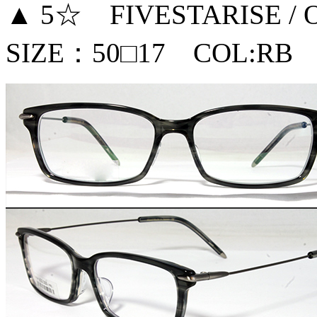
▲ 5☆ FIVESTARISE / 
SIZE：50□17 COL:RB