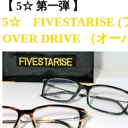
【 5☆ 第一弾 】
5☆ FIVESTARISE
OVER DRIVE （オ