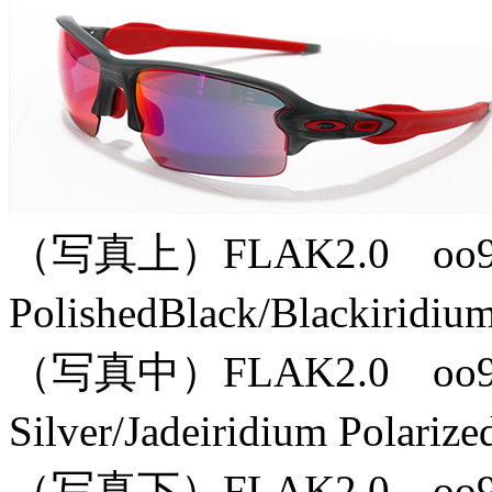
（写真上）FLAK2.0 oo92
PolishedBlack/Blackirid
（写真中）FLAK2.0 oo92
Silver/Jadeiridium Pola
（写真下）FLAK2.0 oo92