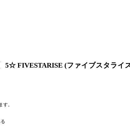
e 〖 5☆ FIVESTARISE (ファイブスタライ
します。
ある