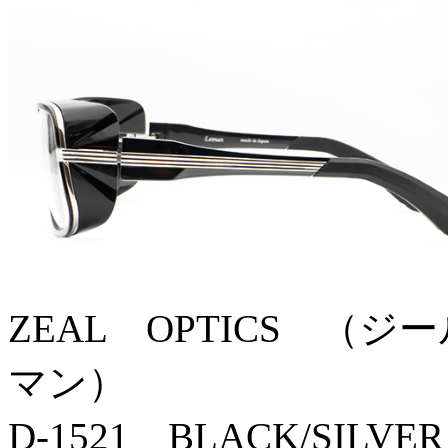
ZEAL OPTICS （ジ
マン）
D-1521 BLACK/SILVE