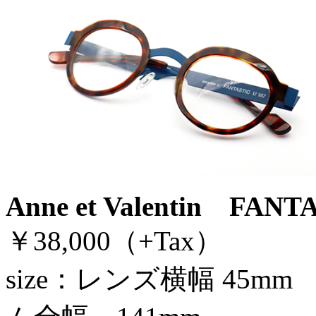
Anne et Valentin FANT
￥38,000（+Tax）
size：レンズ横幅 45m