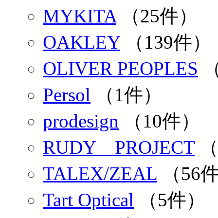
MYKITA
（25件）
OAKLEY
（139件）
OLIVER PEOPLES
（
Persol
（1件）
prodesign
（10件）
RUDY PROJECT
（
TALEX/ZEAL
（56
Tart Optical
（5件）