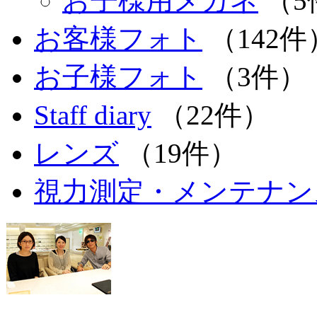
お子様用メガネ
（5
お客様フォト
（142件
お子様フォト
（3件）
Staff diary
（22件）
レンズ
（19件）
視力測定・メンテナン