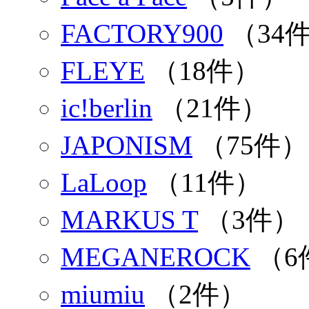
FACTORY900
（34
FLEYE
（18件）
ic!berlin
（21件）
JAPONISM
（75件）
LaLoop
（11件）
MARKUS T
（3件）
MEGANEROCK
（6
miumiu
（2件）