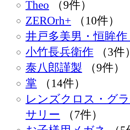
Theo
（9件）
ZEROrh+
（10件）
井戸多美男・恒眸作
小竹長兵衛作
（3件
泰八郎謹製
（9件）
掌
（14件）
レンズクロス・グラ
サリー
（7件）