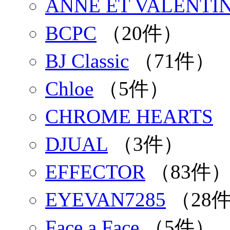
ANNE ET VALENTI
BCPC
（20件）
BJ Classic
（71件）
Chloe
（5件）
CHROME HEARTS
DJUAL
（3件）
EFFECTOR
（83件
EYEVAN7285
（28
Face a Face
（5件）