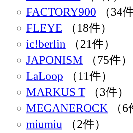
FACTORY900
（34
FLEYE
（18件）
ic!berlin
（21件）
JAPONISM
（75件）
LaLoop
（11件）
MARKUS T
（3件）
MEGANEROCK
（6
miumiu
（2件）