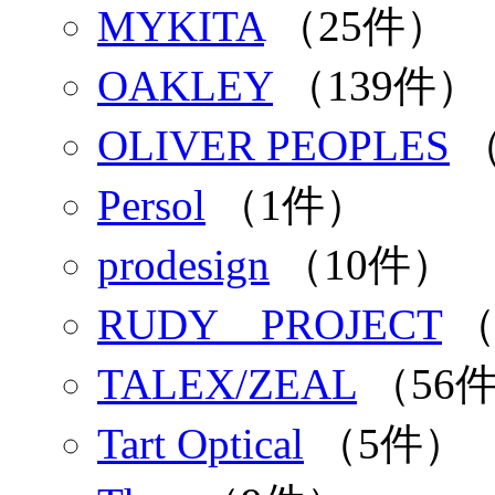
MYKITA
（25件）
OAKLEY
（139件）
OLIVER PEOPLES
（
Persol
（1件）
prodesign
（10件）
RUDY PROJECT
（
TALEX/ZEAL
（56
Tart Optical
（5件）