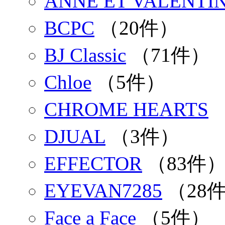
ANNE ET VALENTI
BCPC
（20件）
BJ Classic
（71件）
Chloe
（5件）
CHROME HEARTS
DJUAL
（3件）
EFFECTOR
（83件
EYEVAN7285
（28
Face a Face
（5件）