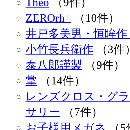
Theo
（9件）
ZEROrh+
（10件）
井戸多美男・恒眸作
小竹長兵衛作
（3件
泰八郎謹製
（9件）
掌
（14件）
レンズクロス・グラ
サリー
（7件）
お子様用メガネ
（5