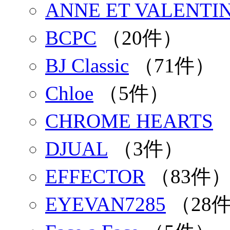
ANNE ET VALENTI
BCPC
（20件）
BJ Classic
（71件）
Chloe
（5件）
CHROME HEARTS
DJUAL
（3件）
EFFECTOR
（83件
EYEVAN7285
（28