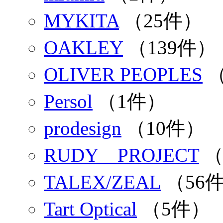
MYKITA
（25件）
OAKLEY
（139件）
OLIVER PEOPLES
（
Persol
（1件）
prodesign
（10件）
RUDY PROJECT
（
TALEX/ZEAL
（56
Tart Optical
（5件）