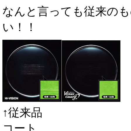
なんと言っても従来のも
い！！
↑従来
コート