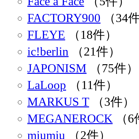
Face a Face
（5件）
FACTORY900
（34
FLEYE
（18件）
ic!berlin
（21件）
JAPONISM
（75件）
LaLoop
（11件）
MARKUS T
（3件）
MEGANEROCK
（6
miumiu
（2件）