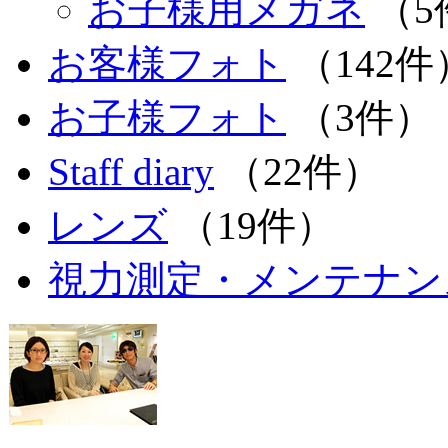
お子様用メガネ
（5
お客様フォト
（142件
お子様フォト
（3件）
Staff diary
（22件）
レンズ
（19件）
視力測定・メンテナン