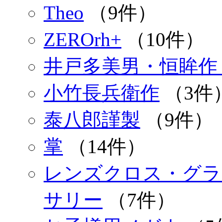
Theo
（9件）
ZEROrh+
（10件）
井戸多美男・恒眸作
小竹長兵衛作
（3件
泰八郎謹製
（9件）
掌
（14件）
レンズクロス・グラ
サリー
（7件）