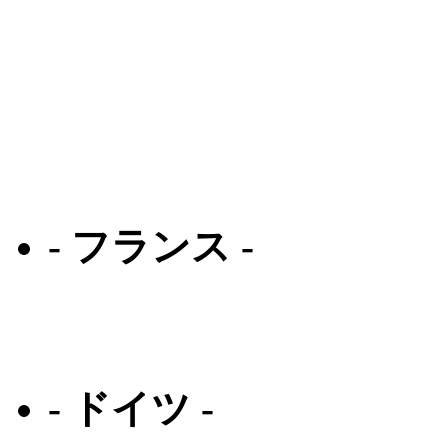
泰八郎謹製
掌
與市
メガネロック
- フランス -
アラン ミクリ
アン バレンタイン
- ドイツ -