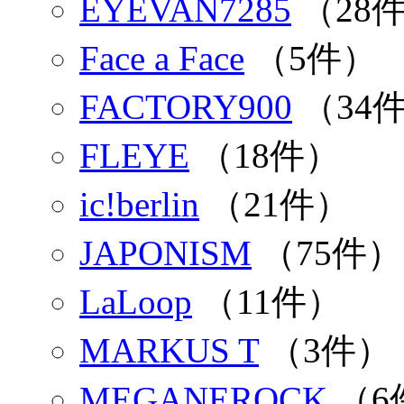
EYEVAN7285
（28
Face a Face
（5件）
FACTORY900
（34
FLEYE
（18件）
ic!berlin
（21件）
JAPONISM
（75件）
LaLoop
（11件）
MARKUS T
（3件）
MEGANEROCK
（6