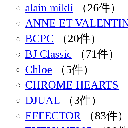
alain mikli
（26件）
ANNE ET VALENTI
BCPC
（20件）
BJ Classic
（71件）
Chloe
（5件）
CHROME HEARTS
DJUAL
（3件）
EFFECTOR
（83件