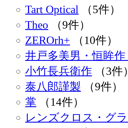
Tart Optical
（5件）
Theo
（9件）
ZEROrh+
（10件）
井戸多美男・恒眸作
小竹長兵衛作
（3件
泰八郎謹製
（9件）
掌
（14件）
レンズクロス・グラ