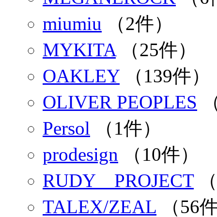
miumiu
（2件）
MYKITA
（25件）
OAKLEY
（139件）
OLIVER PEOPLES
（
Persol
（1件）
prodesign
（10件）
RUDY PROJECT
（
TALEX/ZEAL
（56