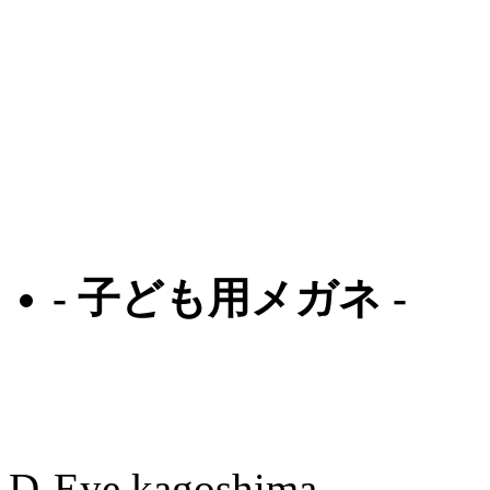
クロエ
オークリー
ルディプロジェクト
ゼロアールエイチプ
ジール
- 子ども用メガネ -
レックスペックス
アディダス
D-Eye kagoshima