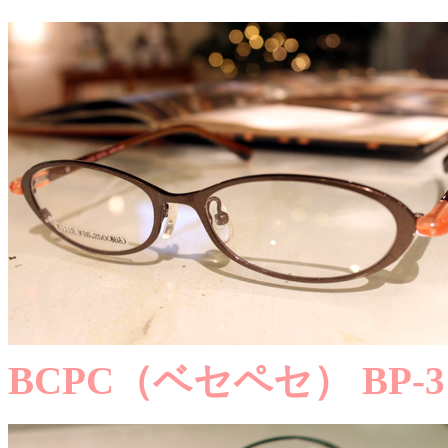
BCPC（ベセペセ） BP-3122