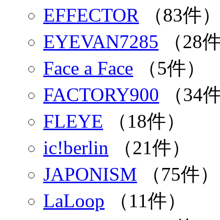
EFFECTOR
（83件
EYEVAN7285
（28
Face a Face
（5件）
FACTORY900
（34
FLEYE
（18件）
ic!berlin
（21件）
JAPONISM
（75件）
LaLoop
（11件）