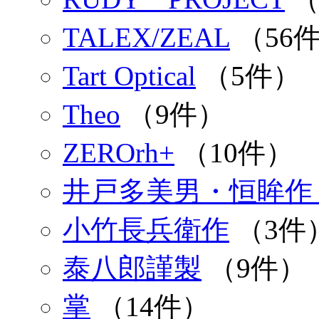
TALEX/ZEAL
（56
Tart Optical
（5件）
Theo
（9件）
ZEROrh+
（10件）
井戸多美男・恒眸作
小竹長兵衛作
（3件
泰八郎謹製
（9件）
掌
（14件）