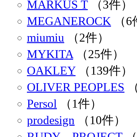
MARKUS T
（3件）
MEGANEROCK
（6
miumiu
（2件）
MYKITA
（25件）
OAKLEY
（139件）
OLIVER PEOPLES
（
Persol
（1件）
prodesign
（10件）
RUDY PROJECT
（