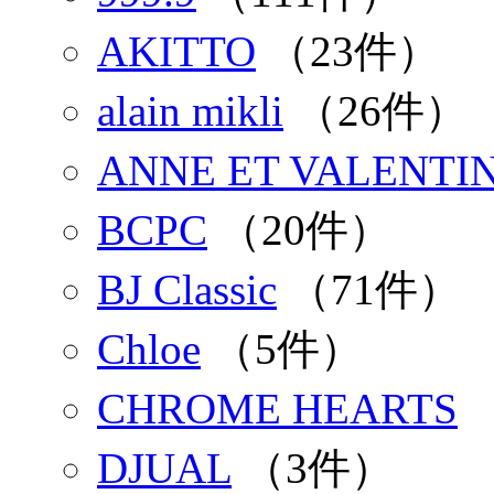
AKITTO
（23件）
alain mikli
（26件）
ANNE ET VALENTI
BCPC
（20件）
BJ Classic
（71件）
Chloe
（5件）
CHROME HEARTS
DJUAL
（3件）