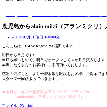
D-Eye kagoshima 新しいブログはこち
鹿児島からalain mikli（アランミク
2011年07月31日(日)18時09分
こんにちは、D-Eye Kagoshima 福田です☆
明日から８月です♪
当店も早いもので、明日でオープンして４か月目突入します
本当にたくさんのお客様にご来店頂いております。
感謝の気持ちと、より一層素敵な眼鏡をお客様にご提案でき
スタッフ一同頑張っていきます。
★本日は世界で一番有名なアイウェア・ブランド★
～「alain mikli」アランミクリのご紹介です～
ファイル 123-1.jpg