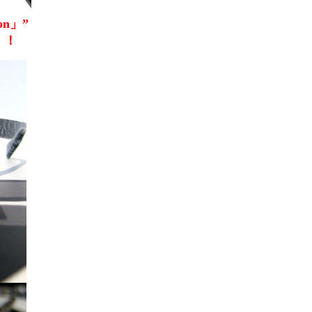
on」”
！！