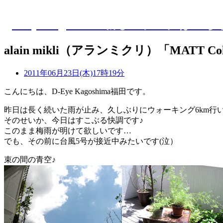
D-Eye kagoshima 新しいブログはこち
alain mikli（アランミクリ）「MATT C
2011年06月23日(木)17時19分
こんにちは、D-Eye Kagoshima福田です。
昨日は長く続いた雨が止み、久しぶりにウォーキング6km行
そのせいか、今日はすこぶる快調です♪
このまま梅雨が明けて欲しいです…
でも、その前に台風5号が接近中みたいです(泣）
束の間の青空♪