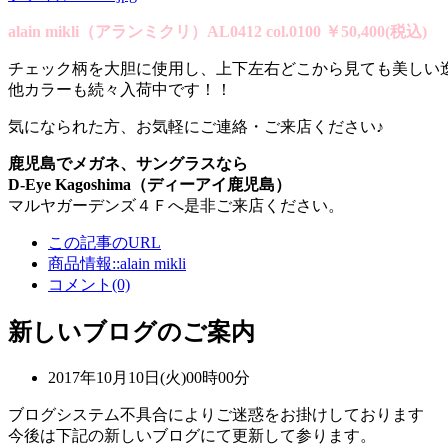
alain mikli（アランミクリ）AL0412 col.0100 ￥50,400(税込)
チェック柄を大胆に使用し、上下左右どこから見ても美しい
他カラーも続々入荷中です！！
気になられた方、お気軽にご連絡・ご来店ください♪
鹿児島でメガネ、サングラスなら
D-Eye Kagoshima（ディーアイ鹿児島）
マルヤガーデンズ４Ｆへ是非ご来店ください。
この記事のURL
商品情報::alain mikli
コメント(0)
新しいブログのご案内
2017年10月10日(火)00時00分
ブログシステム不具合によりご迷惑をお掛けしております
今後は下記の新しいブログにて更新して参ります。