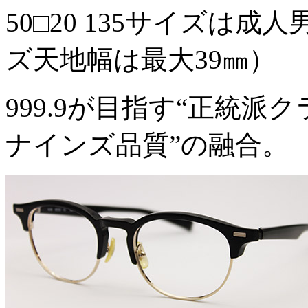
50□20 135サイズは
ズ天地幅は最大39㎜）
999.9が目指す“正統派
ナインズ品質”の融合。