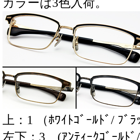
カラーは3色入荷。
上：1 （ﾎﾜｲﾄｺﾞｰﾙﾄﾞ/ ﾌﾞ
左下：3 (ｱﾝﾃｨｰｸｺﾞｰﾙﾄﾞ/ﾌ