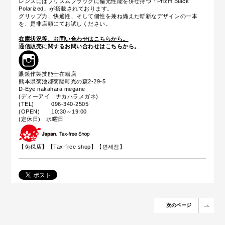
レンズにはプリズムブラックに偏光性能を併せ持つ「Prizm Black
Polarized」が搭載されております。
グリップ力、快適性、そして個性を兼ね備えた斬新なデザインの一本
を、
是非店頭にてお試しください。
在庫状況等、お問い合わせはこちらから。
通信販売に関するお問い合わせはこちらから。
眼鏡作製技能士在籍店
熊本県菊池郡菊陽町光の森2-29-5
D-Eye nakahara megane
(ディーアイ ナカハラメガネ)
(TEL) 096-340-2505
(OPEN) 10:30～19:00
(定休日) 水曜日
【免税店】【
Tax-free shop
】【면세점】
次のページ