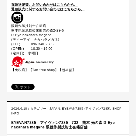
在庫状況等、お問い合わせはこちらから。
通信販売に関するお問い合わせはこちらから。
眼鏡作製技能士在籍店
熊本県菊池郡菊陽町光の森2-29-5
D-Eye nakahara megane
(ディーアイ ナカハラメガネ)
(TEL) 096-340-2505
(OPEN) 10:30～19:00
(定休日) 水曜日
【免税店】【
Tax-free shop
】【면세점】
2026.6.18 / カテゴリー：
JAPAN
,
EYEVAN7285 (アイヴァン7285)
,
SHOP
INFO
EYEVAN7285 アイヴァン7285 732 熊本 光の森 D-Eye
nakahara megane 眼鏡作製技能士在籍店舗