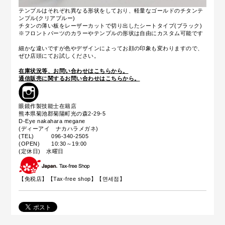
テンプルはそれぞれ異なる形状をしており、軽量なゴールドのチタンテ
ンプル(クリアブルー)
チタンの薄い板をレーザーカットで切り出したシートタイプ(ブラック)
※フロントパーツのカラーやテンプルの形状は自由にカスタム可能です
細かな違いですが色やデザインによってお顔の印象も変わりますので、
ぜひ店頭にてお試しください。
在庫状況等、お問い合わせはこちらから。
通信販売に関するお問い合わせはこちらから。
眼鏡作製技能士在籍店
熊本県菊池郡菊陽町光の森2-29-5
D-Eye nakahara megane
(ディーアイ ナカハラメガネ)
(TEL) 096-340-2505
(OPEN) 10:30～19:00
(定休日) 水曜日
【免税店】【
Tax-free shop
】【면세점】