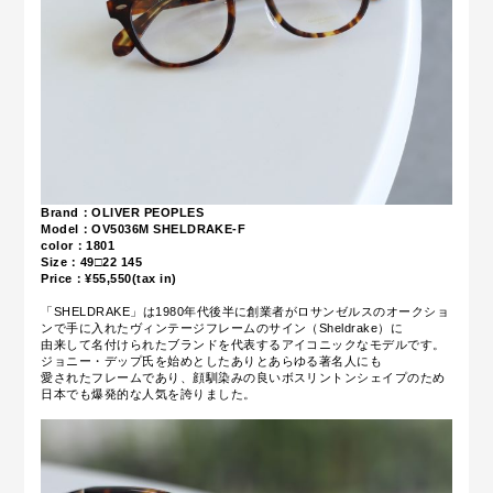
Brand：OLIVER PEOPLES
Model：OV5036M
SHELDRAKE-F
color：1801
Size：49
□22 145
Price：¥55,550(tax in)
「SHELDRAKE」は1980年代後半に創業者がロサンゼルスのオークショ
ンで手に入れたヴィンテージフレームのサイン（Sheldrake）に
由来して名付けられたブランドを代表するアイコニックなモデルです。
ジョニー・デップ氏を始めとしたありとあらゆる著名人にも
愛されたフレームであり、顔馴染みの良いボスリントンシェイプのため
日本でも爆発的な人気を誇りました。