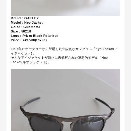
Brand：OAKLEY
Model：Neo Jacket
Color：Gunmetal
Size：58□18
Lens：Prizm Black Polarized
Price：¥49,500(tax in)
1994年にオークリーから登場した伝説的なサングラス「Eye Jacket(ア
イジャケット)」
そんなアイジャケットが新たに再解釈された革新的モデル「Neo
Jacket(ネオジャケット)」