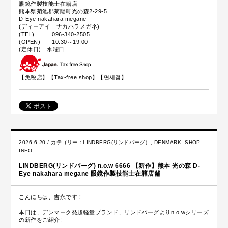
眼鏡作製技能士在籍店
熊本県菊池郡菊陽町光の森2-29-5
D-Eye nakahara megane
(ディーアイ ナカハラメガネ)
(TEL) 096-340-2505
(OPEN) 10:30～19:00
(定休日) 水曜日
【免税店】【
Tax-free shop
】【면세점】
2026.6.20 / カテゴリー：
LINDBERG(リンドバーグ）
,
DENMARK
,
SHOP
INFO
LINDBERG(リンドバーグ) n.o.w 6666 【新作】熊本 光の森 D-
Eye nakahara megane 眼鏡作製技能士在籍店舗
こんにちは、吉永です！
本日は、デンマーク発超軽量ブランド、リンドバーグよりn.o.wシリーズ
の新作をご紹介!