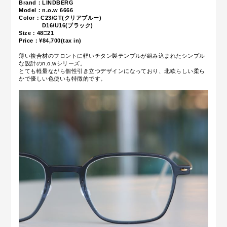
Brand：LINDBERG
Model：n.o.w 6666
Color：C23/GT(クリアブルー)
D16/U16(ブラック)
Size：48□21
Price：¥84,700(tax in)
薄い複合材のフロントに
軽いチタン製テンプルが組み込まれたシンプル
な設計のn.o.wシリーズ。
とても軽量ながら個性引き立つデザインになっており、北欧らしい柔ら
かで優しい色使いも特徴的です。