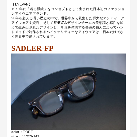
【EYEVAN】
1972年に「着る眼鏡」をコンセプトとして生まれた日本初のファッショ
ンアイウエアブランド。
50年を超える長い歴史の中で、
世界中から収集した膨大なアンティーク
アイウェアや資料、そして
EYEVANデザインチームの美意識と感性を加
えて生み出されたデザインと、それを体現する
熟練の職人によってハン
ドメイドで制作されるハイクオリティーなアイウェアは、日本だけでな
く世界中で愛されています。
SADLER-FP
color：TORT
size：48□23-147