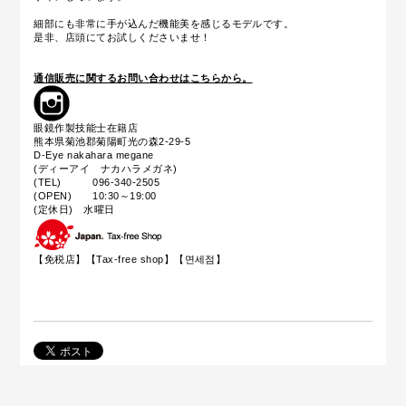
細部にも非常に手が込んだ機能美を感じるモデルです。
是非、店頭にてお試しくださいませ！
通信販売に関するお問い合わせはこちらから。
眼鏡作製技能士在籍店
熊本県菊池郡菊陽町光の森2-29-5
D-Eye nakahara megane
(ディーアイ ナカハラメガネ)
(TEL) 096-340-2505
(OPEN) 10:30～19:00
(定休日) 水曜日
【免税店】【
Tax-free shop
】【면세점】