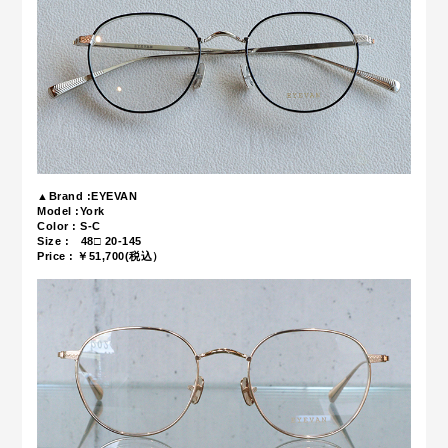
▲Brand :EYEVAN
Model :York
Color : S-C
Size :
48□ 20-145
Price : ￥51,700(税込）