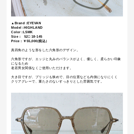
▲Brand :EYEVAN
Model :HIGHLAND
Color :
LSMK
Size :
52□ 18-145
Price : ￥55,000(税込）
真四角のような形をした六角形のデザイン。
六角形ですが、
エッジと丸みのバランスがよく
、優しく、柔らかい印象
になるため
老若男女関係なくご使用いただけます。
大き目ですが、ブリッジも狭めで、目の位置なども内側になりにくく
クリアグレーで、重たさのないすっきりとした雰囲気です。