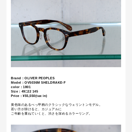
Brand：OLIVER PEOPLES
Model：OV5036M
SHELDRAKE-F
color：1801
Size：49
□22 145
Price：¥55,550(tax in)
黄色味のあるべっ甲柄の
クラシックなウェリントンモデル。
若い方が掛けると、カジュアルに
ご年齢を重ねていくと、渋さを深めるカラーリング。