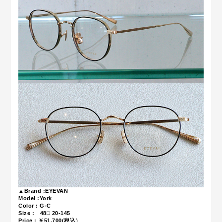
▲Brand :EYEVAN
Model :York
Color : G-C
Size :
48□ 20-145
Price : ￥51,700(税込）