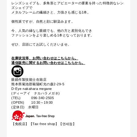
レンズシェイプも、多角形とアビエーターの要素を持った特徴的なレン
ズシェイプで
メタルフレームの繊細さと、力強さも感じる1本。
個性派ですが、自然と顔に馴染みます。
今、人気の縁なし眼鏡でも、他の方と差別化もでき
ファッションをより楽しめる1本となっております。
ぜひ、店頭にてお試しくださいませ。
在庫状況等、お問い合わせはこちらから。
通信販売に関するお問い合わせはこちらから。
眼鏡作製技能士在籍店
熊本県菊池郡菊陽町光の森2-29-5
D-Eye nakahara megane
(ディーアイ ナカハラメガネ)
(TEL) 096-340-2505
(OPEN) 10:30～19:00
(定休日) 水曜日
【免税店】【
Tax-free shop
】【면세점】