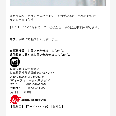
調整可能な、クリングスパッドで、まつ毛の当たりも気になりにくく
安定した掛け心地。
ｵﾘﾊﾞｰﾋﾟｰﾌﾟﾙｽﾞならではの、〇〇△△□□の調金が横顔を彩ります。
ぜひ、店頭にてお試しくださいませ。
在庫状況等、お問い合わせはこちらから。
通信販売に関するお問い合わせはこちらから。
眼鏡作製技能士在籍店
熊本県菊池郡菊陽町光の森2-29-5
D-Eye nakahara megane
(ディーアイ ナカハラメガネ)
(TEL) 096-340-2505
(OPEN) 10:30～19:00
(定休日) 水曜日
【免税店】【
Tax-free shop
】【면세점】