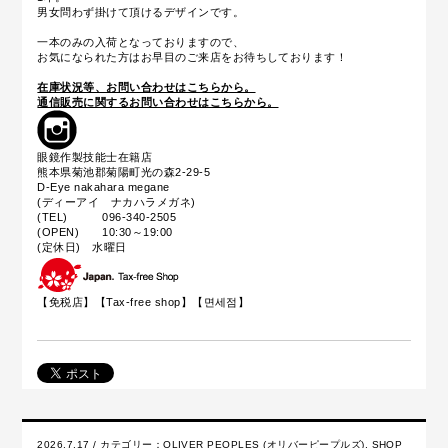
男女問わず掛けて頂けるデザインです。
一本のみの入荷となっておりますので、
お気になられた方はお早目のご来店をお待ちしております！
在庫状況等、お問い合わせはこちらから。
通信販売に関するお問い合わせはこちらから。
眼鏡作製技能士在籍店
熊本県菊池郡菊陽町光の森2-29-5
D-Eye nakahara megane
(ディーアイ ナカハラメガネ)
(TEL) 096-340-2505
(OPEN) 10:30～19:00
(定休日) 水曜日
【免税店】【
Tax-free shop
】【면세점】
2026.7.17 / カテゴリー：
OLIVER PEOPLES (オリバーピープルズ)
,
SHOP