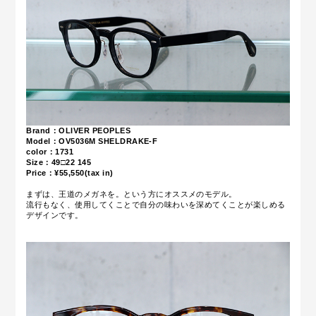
Brand：OLIVER PEOPLES
Model：OV5036M
SHELDRAKE-F
color：1731
Size：49
□22 145
Price：¥55,550(tax in)
まずは、王道のメガネを。という方にオススメのモデル。
流行もなく、使用してくことで自分の味わいを深めてくことが楽しめる
デザインです。