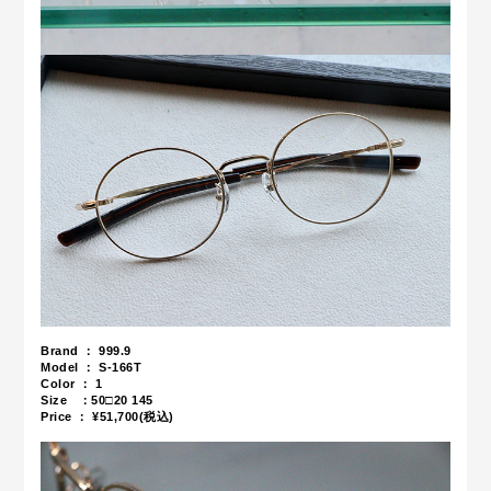
Brand ： 999.9
Model ： S-166T
Color ： 1
Size ：
50□20 145
Price ： ¥51,700(税込)