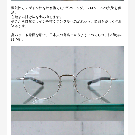
機能性とデザイン性を兼ね備えたU字パーツが、フロントへの負荷を解
消、
心地よい掛け味を生み出します。
そこから自然なラインを描くテンプルへの流れから、頭部を優しく包み
込みます。
鼻パッドも球面な形で
、日本人の鼻筋に合うようにつくられ、
快適な掛
け⼼地。