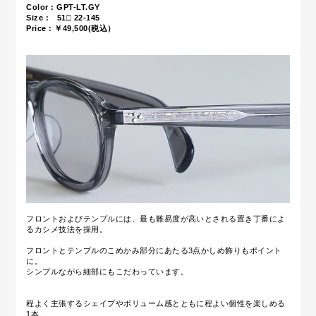
Color : GPT-LT.GY
Size :
51□ 22-145
Price : ￥49,500(税込）
フロントおよびテンプルには、最も難易度が高いとされる置き丁番によ
るカシメ技法を採用。
フロントとテンプルのこめかみ部分にあたる3点かしめ飾りもポイント
に。
シンプルながら細部にもこだわっています。
程よく主張するシェイプやボリューム感とともに程よい個性を楽しめる
1本。