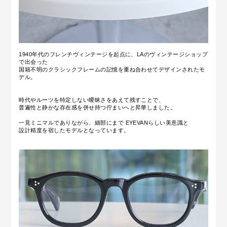
1940年代のフレンチヴィンテージを起点に、LAのヴィンテージショップ
で出会った
国籍不明のクラシックフレームの記憶を重ね合わせてデザインされたモ
デル。
時代やルーツを特定しない曖昧さをあえて残すことで、
普遍性と静かな存在感を併せ持つ佇まいへと昇華しました。
一見ミニマルでありながら、細部にまで EYEVANらしい美意識と
設計精度を宿したモデルとなっています。