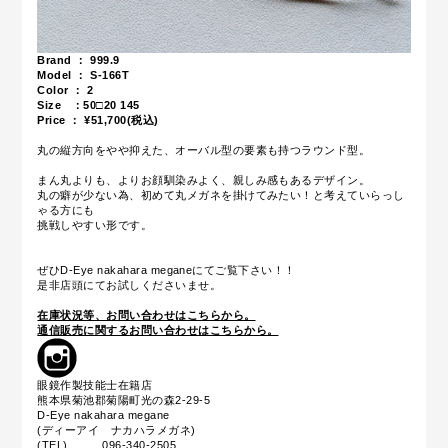
Brand ： 999.9
Model ： S-166T
Color ： 2
Size ：
50□20 145
Price ： ¥51,700(税込)
丸の縦方向をやや抑えた、オーバル型の要素も持つラウンド型。
まん丸よりも、よりお顔馴染みよく、親しみ感もあるデザイン。
丸の癖が少ない為、初めて丸メガネを掛けてみたい！と考えていらっし
ゃる方にも
挑戦しやすい形です。
ぜひD-Eye nakahara meganeにてご覧下さい！！
是非店頭にてお試しくださいませ。
在庫状況等、お問い合わせはこちらから。
通信販売に関するお問い合わせはこちらから。
眼鏡作製技能士在籍店
熊本県菊池郡菊陽町光の森2-29-5
D-Eye nakahara megane
(ディーアイ ナカハラメガネ)
(TEL) 096-340-2505