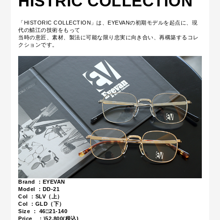
HISTRIC COLLECTION
「HISTORIC COLLECTION」は、EYEVANの初期モデルを起点に、現
代の鯖江の技術をもって
当時の意匠、素材、製法に可能な限り忠実に向き合い、
再構築するコレ
クションです。
Brand ：EYEVAN
Model ：DD-21
Col ：SLV（上）
Col ：GLD（下）
Size ：
46□21-140
Price ：\52,800(税込)