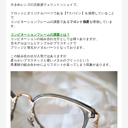
大きめレンズの正統派ウェリントンシェイプ。
フロントにオリジナルパーツである【Tスパイン】を採用していること
で
コンビネーションフレームの課題である
フロント強度
を増強していま
す。
コンビネーションフレームの課題とは？
コンビネーションの組み合わせ方としては様々ありますが、
当モデルはリムとテンプルがプラスチックで
ブリッジと智元がメタルパーツとなっております。
この組み合わせが人気ではありますが
柔らかいプラスチックと硬いメタルのブリッジという
異素材の組み合わせによりフロントが反ってしまう現象があります。