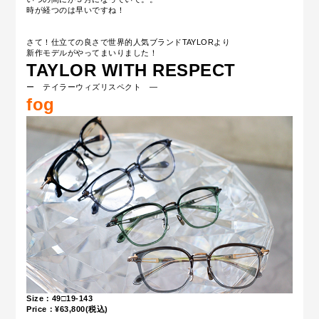
時が経つのは早いですね！
さて！仕立ての良さで世界的人気ブランドTAYLORより
新作モデルがやってまいりました！
TAYLOR WITH RESPECT
ー テイラーウィズリスペクト ―
fog
Size：49□19-143
Price：¥63,800(税込)