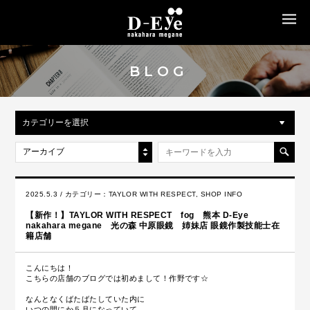
MENU
BLOG
カテゴリーを選択
アーカイブ
2025.5.3 / カテゴリー：
TAYLOR WITH RESPECT
,
SHOP INFO
【新作！】TAYLOR WITH RESPECT fog 熊本 D-Eye
nakahara megane 光の森 中原眼鏡 姉妹店 眼鏡作製技能士在
籍店舗
こんにちは！
こちらの店舗のブログでは初めまして！作野です☆
なんとなくばたばたしていた内に
いつの間にか５月になっていて。。