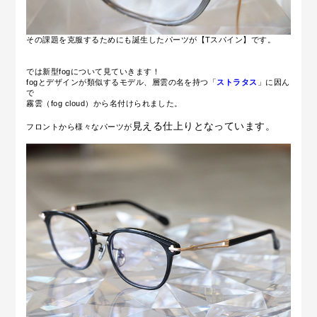
その課題を克服するためにも誕生したパーツが
【Tスパイン】です。
では新型fogについて見ていきます！
fogとデザインが類似するモデル、層雲の名を持つ「
ストラタス
」に因ん
で
霧雲（fog cloud）から名付けられました。
見える仕上りとなっています。
フロントから様々
なパーツが