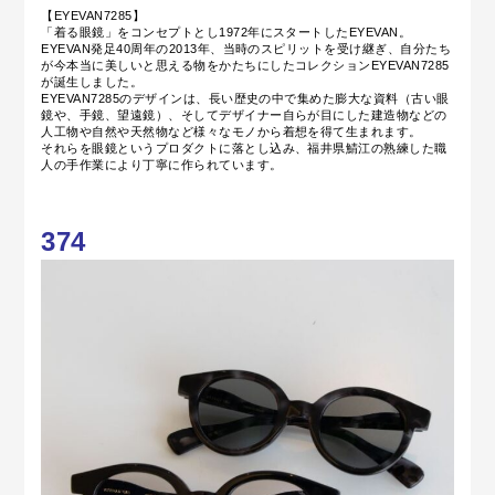
【EYEVAN7285】
「着る眼鏡」をコンセプトとし1972年にスタートしたEYEVAN。
EYEVAN発足40周年の2013年、当時のスピリットを受け継ぎ、
自分たち
が今本当に美しいと思える物をかたちにしたコレクションEYEVAN7285
が誕生しました。
EYEVAN7285のデザインは、長い歴史の中で集めた膨大な資料（古い眼
鏡や、手鏡、望遠鏡）、そしてデザイナー
自らが目にした建造物などの
人工物や自然や天然物など様々なモノから着想を得て生まれます。
それらを眼鏡というプロダクトに落とし込み、福井県鯖江の熟練した職
人の手作業により丁寧に作られています。
374