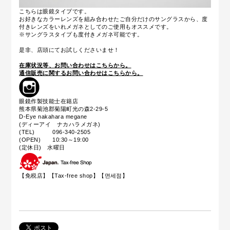
こちらは眼鏡タイプです。
お好きなカラーレンズを組み合わせたご自分だけのサングラスから、度
付きレンズをいれメガネとしてのご使用もオススメです。
※サングラスタイプも度付きメガネ可能です。
是非、店頭にてお試しくださいませ！
在庫状況等、お問い合わせはこちらから。
通信販売に関するお問い合わせはこちらから。
眼鏡作製技能士在籍店
熊本県菊池郡菊陽町光の森2-29-5
D-Eye nakahara megane
(ディーアイ ナカハラメガネ)
(TEL) 096-340-2505
(OPEN) 10:30～19:00
(定休日) 水曜日
【免税店】【
Tax-free shop
】【면세점】