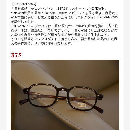
【EYEVAN7285】
「着る眼鏡」をコンセプトとし1972年にスタートしたEYEVAN。
EYEVAN発足40周年の2013年、当時のスピリットを受け継ぎ、
自分たち
が今本当に美しいと思える物をかたちにしたコレクションEYEVAN7285
が誕生しました。
EYEVAN7285のデザインは、長い歴史の中で集めた膨大な資料（古い眼
鏡や、手鏡、望遠鏡）、そしてデザイナー
自らが目にした建造物などの
人工物や自然や天然物など様々なモノから着想を得て生まれます。
それらを眼鏡というプロダクトに落とし込み、福井県鯖江の熟練した職
人の手作業により丁寧に作られています。
375