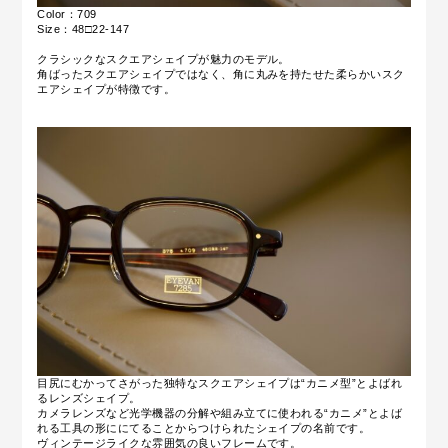
Color：709
Size：48□22-147
クラシックなスクエアシェイプが魅力のモデル。
角ばったスクエアシェイプではなく、角に丸みを持たせた柔らかいスク
エアシェイプが特徴です。
目尻にむかってさがった独特なスクエアシェイプは“カニメ型”とよばれ
るレンズシェイプ。
カメラレンズなど光学機器の分解や組み立てに使われる“カニメ”とよば
れる工具の形ににてることからつけられたシェイプの名前です。
ヴィンテージライクな雰囲気の良いフレームです。