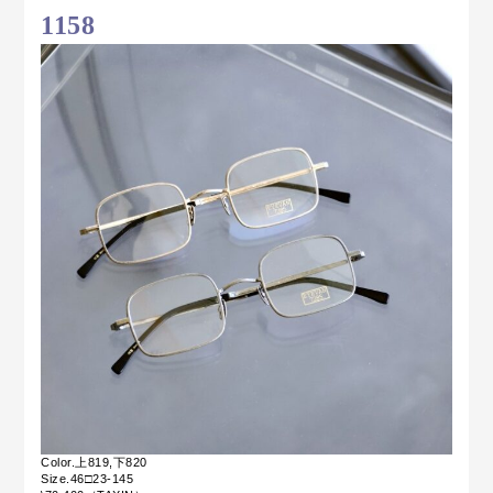
1158
Color.上819,下820
Size.46□23-145