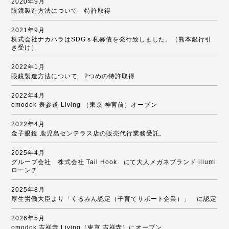
2020年9月
眼鏡製造方法について 特許取得
2021年9月
株式会社ナカハラはSDGｓ私募債を発行致しました。（熊本銀行引
き受け）
2022年1月
眼鏡製造方法について 2つめの特許取得
2022年4月
omodok 表参道 Living （東京 神宮前）オープン
2022年4月
金子眼鏡 鹿児島センテラス店の販売代行業務受託。
2025年4月
グループ会社 株式会社 Tail Hook にて大人メガネブランド illumi
ローンチ
2025年8月
厚生労働大臣より「くるみん認定（子育てサポート企業）」 に認定
2026年5月
omodok 吉祥寺 Living（東京 吉祥寺）にオープン