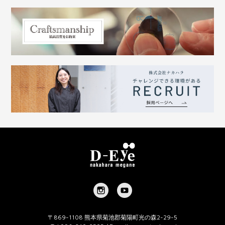
〒869-1108 熊本県菊池郡菊陽町光の森2-29-5