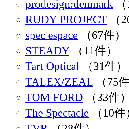
prodesign:denmark
（
RUDY PROJECT
（2
spec espace
（67件）
STEADY
（11件）
Tart Optical
（31件）
TALEX/ZEAL
（75
TOM FORD
（33件
The Spectacle
（10件
TVR
（28件）