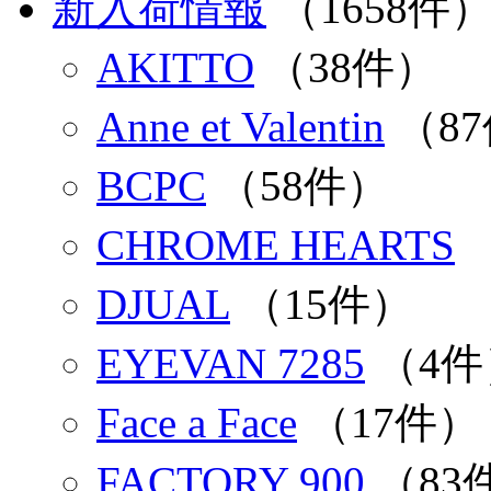
新入荷情報
（1658件
AKITTO
（38件）
Anne et Valentin
（8
BCPC
（58件）
CHROME HEARTS
DJUAL
（15件）
EYEVAN 7285
（4件
Face a Face
（17件）
FACTORY 900
（83