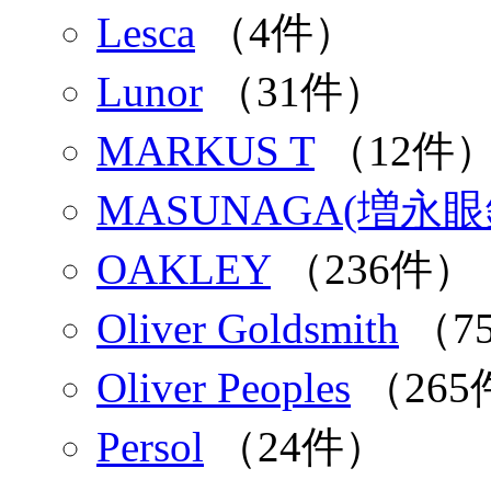
Lesca
（4件）
Lunor
（31件）
MARKUS T
（12件
MASUNAGA(増永
OAKLEY
（236件）
Oliver Goldsmith
（7
Oliver Peoples
（265
Persol
（24件）