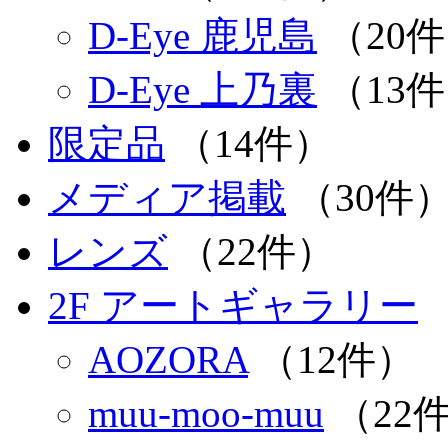
D-Eye 鹿児島
（20
D-Eye 上乃裏
（13
限定品
（14件）
メディア掲載
（30件
レンズ
（22件）
2F アートギャラリー
AOZORA
（12件）
muu-moo-muu
（22