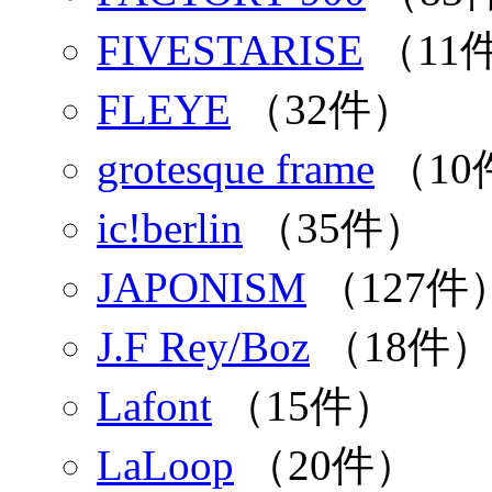
FIVESTARISE
（11
FLEYE
（32件）
grotesque frame
（10
ic!berlin
（35件）
JAPONISM
（127件
J.F Rey/Boz
（18件
Lafont
（15件）
LaLoop
（20件）