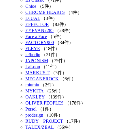
BJ Classic
（71件）
Chloe
（5件）
CHROME HEARTS
（4件）
DJUAL
（3件）
EFFECTOR
（83件）
EYEVAN7285
（28件）
Face a Face
（5件）
FACTORY900
（34件）
FLEYE
（18件）
ic!berlin
（21件）
JAPONISM
（75件）
LaLoop
（11件）
MARKUS T
（3件）
MEGANEROCK
（6件）
miumiu
（2件）
MYKITA
（25件）
OAKLEY
（139件）
OLIVER PEOPLES
（178件）
Persol
（1件）
prodesign
（10件）
RUDY PROJECT
（17件）
TALEX/ZEAL
（56件）