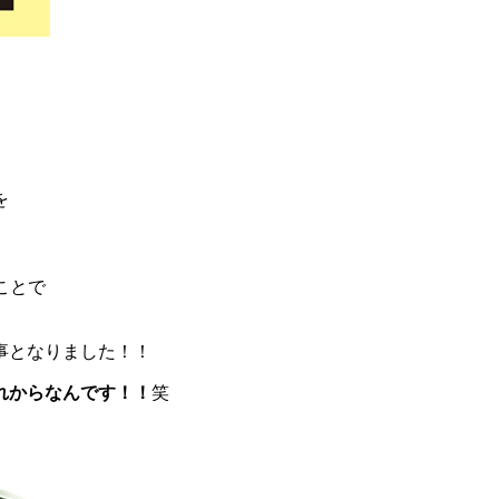
。
を
ことで
事となりました！！
れからなんです！！
笑