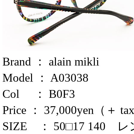
Brand ： alain mikli
Model ： A03038
Col ： B0F3
Price ： 37,000yen（＋ t
SIZE ： 50□17 140