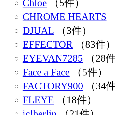
Chloe
（5件）
CHROME HEARTS
DJUAL
（3件）
EFFECTOR
（83件
EYEVAN7285
（28
Face a Face
（5件）
FACTORY900
（34
FLEYE
（18件）
ic!berlin
（21件）