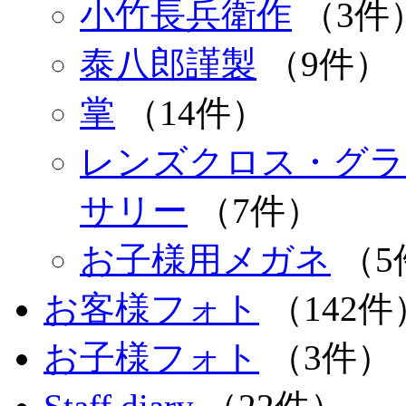
小竹長兵衛作
（3件
泰八郎謹製
（9件）
掌
（14件）
レンズクロス・グラ
サリー
（7件）
お子様用メガネ
（5
お客様フォト
（142件
お子様フォト
（3件）