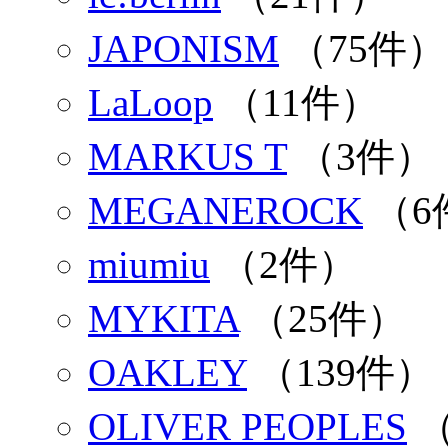
JAPONISM
（75件）
LaLoop
（11件）
MARKUS T
（3件）
MEGANEROCK
（6
miumiu
（2件）
MYKITA
（25件）
OAKLEY
（139件）
OLIVER PEOPLES
（