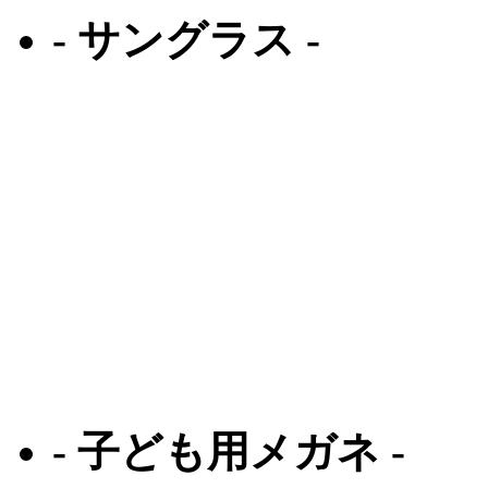
- サングラス -
オリバーピープルズ
クロエ
オークリー
ルディプロジェクト
ゼロアールエイチプ
ジール
- 子ども用メガネ -