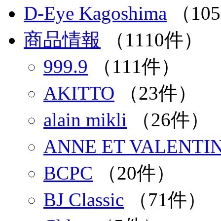
D-Eye Kagoshima
（10
商品情報
（1110件）
999.9
（111件）
AKITTO
（23件）
alain mikli
（26件）
ANNE ET VALENTI
BCPC
（20件）
BJ Classic
（71件）