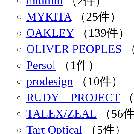
miumiu
（2件）
MYKITA
（25件）
OAKLEY
（139件）
OLIVER PEOPLES
（
Persol
（1件）
prodesign
（10件）
RUDY PROJECT
（
TALEX/ZEAL
（56
Tart Optical
（5件）