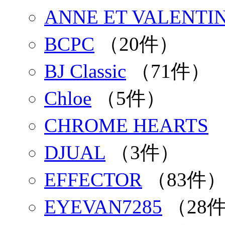
ANNE ET VALENTI
BCPC
（20件）
BJ Classic
（71件）
Chloe
（5件）
CHROME HEARTS
DJUAL
（3件）
EFFECTOR
（83件
EYEVAN7285
（28