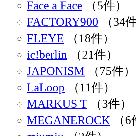
Face a Face
（5件）
FACTORY900
（34
FLEYE
（18件）
ic!berlin
（21件）
JAPONISM
（75件）
LaLoop
（11件）
MARKUS T
（3件）
MEGANEROCK
（6