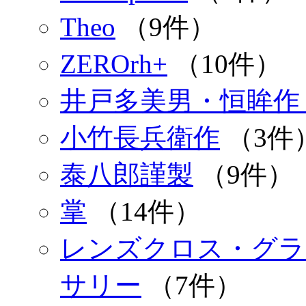
Theo
（9件）
ZEROrh+
（10件）
井戸多美男・恒眸作
小竹長兵衛作
（3件
泰八郎謹製
（9件）
掌
（14件）
レンズクロス・グラ
サリー
（7件）