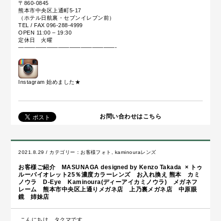
〒860-0845
熊本市中央区上通町5-17
（ホテル日航裏・セブンイレブン前）
TEL / FAX 096-288-4999
OPEN 11:00 – 19:30
定休日 火曜
—————————————————-
Instagram 始めました
★
お問い合わせはこちら
2021.8.29 / カテゴリー：
お客様フォト
,
kaminouraレンズ
お客様ご紹介 MASUNAGA designed by Kenzo Takada × トゥ
ルーバイオレット25％濃度カラーレンズ お入れ換え 熊本 カミ
ノウラ D-Eye Kaminoura(ディーアイカミノウラ) メガネフ
レーム 熊本市中央区上通りメガネ店 上乃裏メガネ店 中原眼
鏡 姉妹店
こんにちは、タクマです