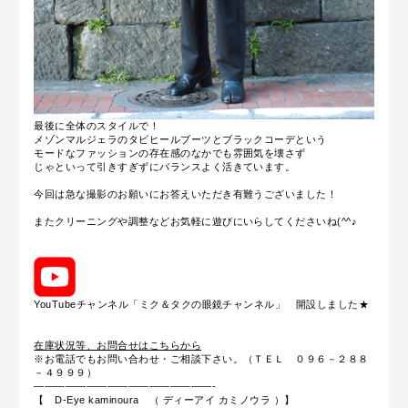
最後に全体のスタイルで！
メゾンマルジェラのタビヒールブーツとブラックコーデという
モードなファッションの存在感のなかでも雰囲気を壊さず
じゃといって引きすぎずにバランスよく活きています。
今回は急な撮影のお願いにお答えいただき有難うございました！
またクリーニングや調整などお気軽に遊びにいらしてくださいね(^^♪
YouTubeチャンネル「ミク＆タクの眼鏡チャンネル」 開設しました★
在庫状況等、お問合せはこちらから
※お電話でもお問い合わせ・ご相談下さい。（ＴＥＬ ０９６－２８８
－４９９９）
—————————————————-
【 D-Eye kaminoura （ ディーアイ カミノウラ ）】