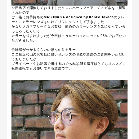
今回当店で開催しておりましたクロムハーツフェアにてメガネをご新調
されたので
ご一緒にお手持ちの
MASUNAGA designed by Kenzo Takada
のフレ
ームに
カラーレンズをいれてリフレッシュして頂きました！
かなりメガネフリークなお客様、薄めのカラーレンズも気になっていら
っしゃったらしく
カラーを悩まれましたが今回はトゥルーバイオレットの25％でお選びい
ただきました。
色味感が分かるくらいのほんのりカラー
ここ最近沢山のお客様に薄い色レンズの印象や濃度のご質問をいただい
ておりましたが
プライベートやお洒落で掛けるのであれば25％濃度はとてもオススメ。
夜間運転でもお使いできる濃度です。