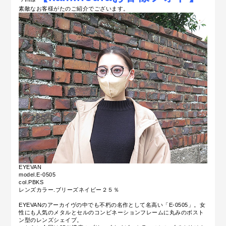
素敵なお客様がたのご紹介でございます。
EYEVAN
model.E-0505
col.PBKS
レンズカラー.ブリーズネイビー２５％
EYEVANのアーカイヴの中でも不朽の名作として名高い「E-0505」。女
性にも人気のメタルとセルのコンビネーションフレームに丸みのボスト
ン型のレンズシェイプ。