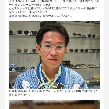
今回はANNE ET VALENTINの定番
Fシリーズに通じる、薄手のコンビネ
ーションフレームが特徴のモデル
ただFシリーズと違いブリッジの凹凸感やプラスチックリムの表面加工
をマットに仕上げられてあったり
また違った魅力を秘めているモデルでございます。
以前お求め頂いたアンバレのフレームとグッと違った印象で掛け替えが
楽しめそうです。