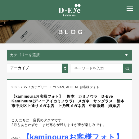
MENU
BLOG
カテゴリーを選択
アーカイブ
2023.2.27 / カテゴリー：
EYEVAN
,
AHLEM
,
お客様フォト
【kaminouraお客様フォト】 熊本 カミノウラ D-Eye
Kaminoura(ディーアイカミノウラ) メガネ サングラス 熊本
市中央区上通りメガネ店 上乃裏メガネ店 中原眼鏡 姉妹店
こんにちは！店長のタクマです！
2月もあとわずか！まだ寒さが残りますが春が楽しみです。
【kaminouraお客様フォト】
今回は