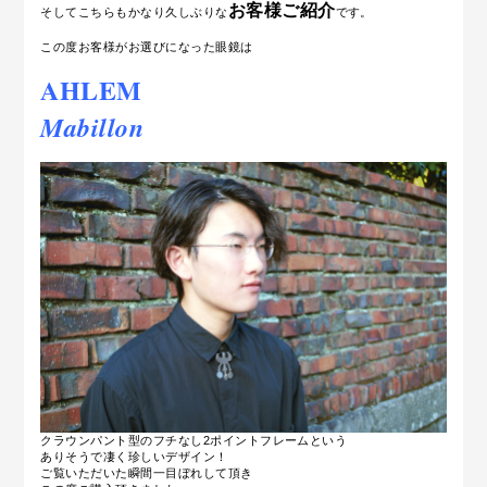
お客様ご紹介
そしてこちらもかなり久しぶりな
です。
この度お客様がお選びになった眼鏡は
AHLEM
Mabillon
クラウンパント型のフチなし2ポイントフレームという
ありそうで凄く珍しいデザイン！
ご覧いただいた瞬間一目ぼれして頂き