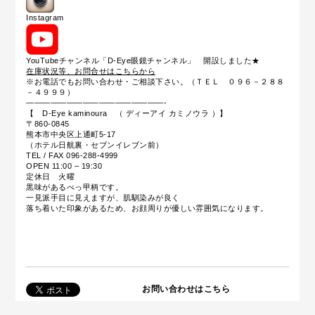
Instagram
YouTubeチャンネル「D-Eye眼鏡チャンネル」 開設しました★
在庫状況等、お問合せはこちらから
※お電話でもお問い合わせ・ご相談下さい。（ＴＥＬ ０９６－２８８
－４９９９）
—————————————————-
【 D-Eye kaminoura （ ディーアイ カミノウラ ）】
〒860-0845
熊本市中央区上通町5-17
（ホテル日航裏・セブンイレブン前）
TEL / FAX 096-288-4999
OPEN 11:00 – 19:30
定休日 火曜
黒味があるべっ甲柄です。
一見派手目に見えますが、肌馴染みが良く
落ち着いた印象があるため、お顔周りが優しい雰囲気になります。
お問い合わせはこちら