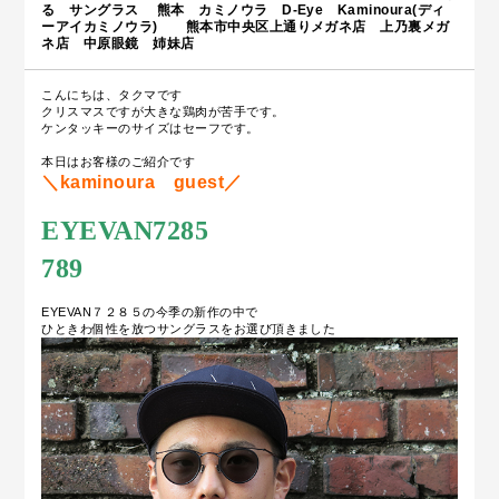
る サングラス 熊本 カミノウラ D-Eye Kaminoura(ディ
ーアイカミノウラ) 熊本市中央区上通りメガネ店 上乃裏メガ
ネ店 中原眼鏡 姉妹店
こんにちは、タクマです
クリスマスですが大きな鶏肉が苦手です。
ケンタッキーのサイズはセーフです。
本日はお客様のご紹介です
＼kaminoura guest／
EYEVAN7285
789
EYEVAN７２８５の今季の新作の中で
ひときわ個性を放つサングラスをお選び頂きました