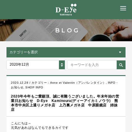
MENU
BLOG
カテゴリーを選択
2020年12月
2020.12.28 / カテゴリー：
Anne et Valentin（アンバレンタイン）
,
INFO・
お知らせ
,
SHOP INFO
2020年今年もご愛顧頂、誠に有難うございました。年末年始の営
業日お知らせ D-Eye Kaminoura(ディーアイカミノウラ) 熊
本市中央区上通りメガネ店 上乃裏メガネ店 中原眼鏡店 姉妹
店
こんにちは～
元気があればなんでもできるカイです