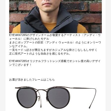
EYEVAN7285のデザインチームが敬愛するアーティスト〈アンディ・ウ
ォーホル〉に捧げられたモデル
まさにポップアートの巨匠〈アンディ ウォーホル〉のようにオンリーワ
ンなアイテム
。
一見モードっぽさが際立ちますがカジュアルな掛けこなしもしやすく
正に現代アートのような自由さを感じるモデル。
EYEVAN7285
オリジナルフラットレンズ搭載でオシャレ度の高いデザイ
ンでございます！
お選び頂きましたフレームはこちら