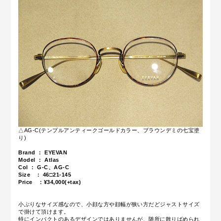
△AG-C(テンプルアンティークゴールドカラー、ブラウンデミの七宝塗
り)
Brand ： EYEVAN
Model ： Atlas
Col ： G-C、AG-C
Size ： 46□21-145
Price ：¥34,000(+tax)
小ぶりなサイズ感なので、
小顔な方や顔幅が狭い方だどジャストサイズ
で掛けて頂けます。
特にインパクトのあるデザインではありませんが、随所に散りばめられ