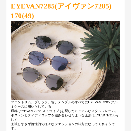
EYEVAN7285(アイヴァン7285)
170(49)
フロントリム、ブリッジ、智、テンプルのすべてにEYEVAN 7285 アル
ミケースに用いられている
通称 [EYEVAN 7285 ストライプ ]を配したミニマムなメタルフレーム。
ボストンとティアドロップを組み合わせたような玉形はEYEVAN7285ら
しく
主張しすぎず個性的で様々なファッションの味方になってくれそうで
す。