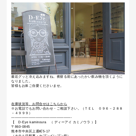
最近グッと冷え込みますね。夜寝る前にあったかい飲み物を頂くように
なりました。
皆様もお体ご自愛くださいませ。
在庫状況等、お問合せはこちらから
※お電話でもお問い合わせ・ご相談下さい。（ＴＥＬ ０９６－２８８
－４９９９）
—————————————————-
【 D-Eye kaminoura （ ディーアイ カミノウラ ）】
〒860-0845
熊本市中央区上通町5-17
（ホテル日航裏・セブンイレブン前）