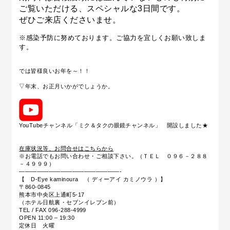
ご覧いただける、スペシャルな3日間です。
ぜひご来店くださいませ。
※感染予防に努めております。ご協力を宜しくお願い致しま
す。
では皆様良いお年を～！！
▽年末、お正月いかがでしょうか。
YouTubeチャンネル「ミク＆タクの眼鏡チャンネル」 開設しました★
在庫状況等、お問合せはこちらから
※お電話でもお問い合わせ・ご相談下さい。（ＴＥＬ ０９６－２８８
－４９９９）
—————————————————-
【 D-Eye kaminoura （ ディーアイ カミノウラ ）】
〒860-0845
熊本市中央区上通町5-17
（ホテル日航裏・セブンイレブン前）
TEL / FAX 096-288-4999
OPEN 11:00 – 19:30
定休日 火曜