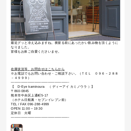
最近グッと冷え込みますね。夜寝る前にあったかい飲み物を頂くように
なりました。
皆様もお体ご自愛くださいませ。
在庫状況等、お問合せはこちらから
※お電話でもお問い合わせ・ご相談下さい。（ＴＥＬ ０９６－２８８
－４９９９）
—————————————————-
【 D-Eye kaminoura （ ディーアイ カミノウラ ）】
〒860-0845
熊本市中央区上通町5-17
（ホテル日航裏・セブンイレブン前）
TEL / FAX 096-288-4999
OPEN 11:00 – 19:30
定休日 火曜
—————————————————-