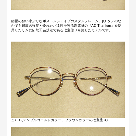
縦幅の狭い小ぶりなボストンシェイプのメタルフレーム。
βチタンのな
かでも最高の強度と優れたバネ性を誇る新素材の『AD Titanium』を使
用したリムに
伝統工芸技法
である七宝塗りを施したモデルです。
△G-C(テンプルゴールドカラー、ブラウンカラーの七宝塗り)