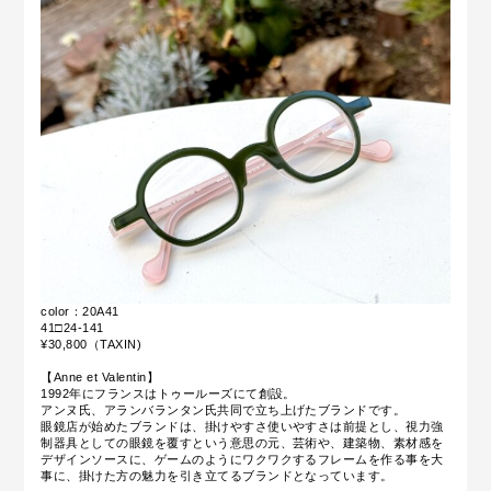
color：20A41
41□24-141
¥30,800（TAXIN)
【Anne et Valentin】
1992年にフランスはトゥールーズにて創設。
アンヌ氏、アランバランタン氏共同で立ち上げたブランドです。
眼鏡店が始めたブランドは、掛けやすさ使いやすさは前提とし、視力強
制器具としての眼鏡を覆すという意思の元、芸術や、建築物、素材感を
デザインソースに、ゲームのようにワクワクするフレームを作る事を大
事に、掛けた方の魅力を引き立てるブランドとなっています。