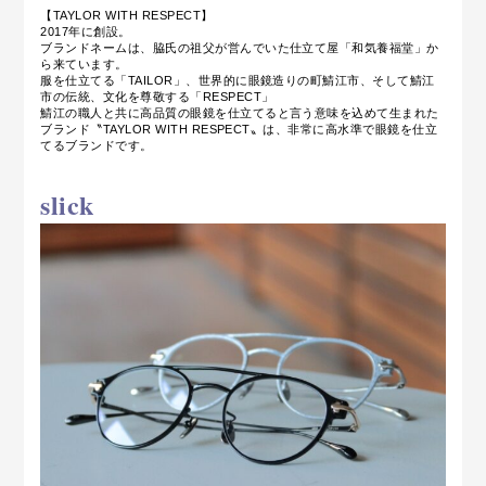
【TAYLOR WITH RESPECT】
2017年に創設。
ブランドネームは、脇氏の祖父が営んでいた仕立て屋「和気養福堂」か
ら来ています。
服を仕立てる「T
AILOR
」、世界的に眼鏡造りの町鯖江市、そして鯖江
市の伝統、文化を尊敬する「RESPECT」
鯖江の職人と共に高品質の眼鏡を仕立てると言う意味を込めて生まれた
ブランド〝TAYLOR WITH RESPECT〟は、非常に高水準で眼鏡を仕立
てるブランドです。
slick