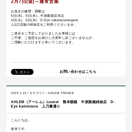
2月7日(金)～通常営業
お急ぎの修理・調整は
5日(水)、6日(木)…中原眼鏡店本店
4日(火)、6日(木)…D-Eye nakaharamegane
上記2店舗の姉妹店をご利用くださいませ。
ご来店をご予定しておりましたお客様には
ご不便、ご迷惑をお掛けし大変申し訳ございませんが、
ご理解いただけますと幸いでございます。
お問い合わせはこちら
2025.1.23 / カテゴリー：
AHLEM
,
FRANCE
AHLEM（アーレム）Louxor 熊本眼鏡 中原眼鏡姉妹店 D-
Eye kaminoura 上乃裏通り
こんにちは。
衛本です。