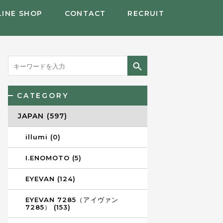
LINE SHOP
CONTACT
RECRUIT
CATEGORY
JAPAN (597)
illumi (0)
I.ENOMOTO (5)
EYEVAN (124)
EYEVAN 7285（アイヴァン
7285） (153)