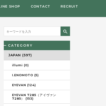
LINE SHOP
CONTACT
RECRUIT
CATEGORY
JAPAN (597)
illumi (0)
I.ENOMOTO (5)
EYEVAN (124)
EYEVAN 7285（アイヴァン
7285） (153)