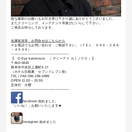
急な撮影のお願いもお引き受け下さり誠にありがとうございました。
またクリーニング、メンテナンス等遊びにいらして下さい。
ご来店お待ちしております。
在庫状況等、お問合せはこちらから
※お電話でもお問い合わせ・ご相談下さい。（ＴＥＬ ０９６－２８８
－４９９９）
—————————————————-
【 D-Eye kaminoura （ ディーアイ カミノウラ ）】
〒860-0845
熊本市中央区上通町5-17
（ホテル日航裏・セブンイレブン前）
TEL / FAX 096-288-4999
OPEN 11:00 – 20:00
定休日 火曜
—————————————————-
facebook 始めました。
「いいね！」お願いいたします★
Instagram 始めました