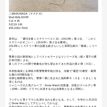
△MASUNAGA（マスナガ）
Mod:WALDORF
Col:＃35
52□19 145
¥55,000(+TAX)
原作は、「週刊文春ミステリーベスト10」(2013年）第１位、「このミ
ステリーがすごい！」(2014年）第２位を獲得し、
2013年にミステリー界の話題を総ざらいした長岡弘樹の『教場』シリー
ズ。
警察小説の新境地としてベストセラーとなりシリーズ化（紙＋電子の累
計80万部）され、
多くのファンの間で映像化が待ち望まれてきた作品の第２弾（※注）。
木村拓哉演じる神奈川県警警察学校が誇る、冷徹で“最恐”の教官・風間
公親の200期生徒で、
冷静な観察眼を持ち、警察一家に生まれた杣利希斗（そま・りきと）を
演じるのは、
ジャニーズの人気グループ・Snow Manの目黒蓮。目黒がゴールデン帯
（19時～22時）ドラマに出演するのは自身初となると同時に、
フジテレビ系ドラマに出演するのも初となる。そして、今年の１月22日
にSnow Manとしてデビューしてからは、
今作が初めてのドラマ出演となる。さらに、事務所の大先輩でもある主