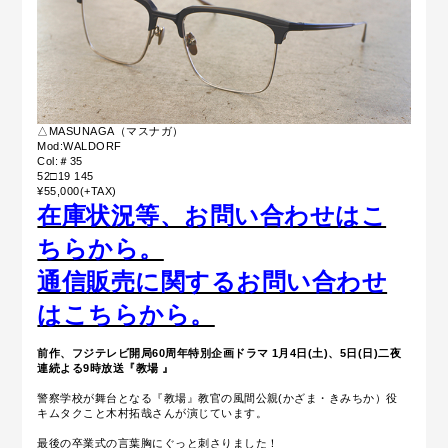
△MASUNAGA（マスナガ）
Mod:WALDORF
Col:＃35
52□19 145
¥55,000(+TAX)
在庫状況等、お問い合わせはこ
ちらから。
通信販売に関するお問い合わせ
はこちらから。
前作、フジテレビ開局60周年特別企画ドラマ 1月4日(土)、5日(日)二夜
連続よる9時放送『教場 』
警察学校が舞台となる『教場』教官の風間公親(かざま・きみちか）役
キムタクこと木村拓哉さんが演じています。
最後の卒業式の言葉胸にぐっと刺さりました！