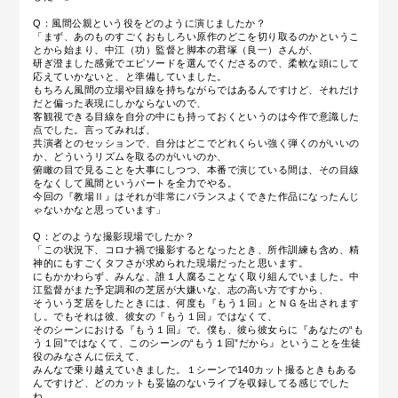
Q：風間公親という役をどのように演じましたか？
「まず、あのものすごくおもしろい原作のどこを切り取るのかというこ
とから始まり、中江（功）監督と脚本の君塚（良一）さんが、
研ぎ澄ました感覚でエピソードを選んでくださるので、柔軟な頭にして
応えていかないと、と準備していました。
もちろん風間の立場や目線を持ちながらではあるんですけど、それだけ
だと偏った表現にしかならないので、
客観視できる目線を自分の中にも持っておくというのは今作で意識した
点でした。言ってみれば、
共演者とのセッションで、自分はどこでどれくらい強く弾くのがいいの
か、どういうリズムを取るのがいいのか、
俯瞰の目で見ることを大事にしつつ、本番で演じている間は、その目線
をなくして風間というパートを全力でやる。
今回の『教場Ⅱ』はそれが非常にバランスよくできた作品になったんじ
ゃないかなと思っています」
Q：どのような撮影現場でしたか？
「この状況下、コロナ禍で撮影するとなったとき、所作訓練も含め、精
神的にもすごくタフさが求められた現場だったと思います。
にもかかわらず、みんな、誰１人腐ることなく取り組んでいました。中
江監督がまた予定調和の芝居が大嫌いな、志の高い方ですから、
そういう芝居をしたときには、何度も『もう１回』とＮＧを出されます
し。でもそれは彼、彼女の『もう１回』ではなくて、
そのシーンにおける『もう１回』で。僕も、彼ら彼女らに『あなたの“も
う１回”ではなくて、このシーンの“もう１回”だから』ということを生徒
役のみなさんに伝えて、
みんなで乗り越えていきました。１シーンで140カット撮るときもある
んですけど、どのカットも妥協のないライブを収録してる感じでした
ね。