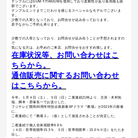
テンプルにはGUM-TITANIUMを使用しており柔軟性があり装用感も抜
群でございます。
テンプルエンドまでこだわりを感じるスペシャルなモデルでございま
す。
少数での入荷となっており、お問合せが込み合っております。
若干ながらご予約も承ります。
少数での入荷となっており、お問合せが込み合うことが予想されますの
で
気になる方は、お早めのご来店、お問合せをおすすめ致します。
在庫状況等、お問い合わせはこ
ちらから。
通信販売に関するお問い合わせ
はこちらから。
今年、１月４日（土）、５日（日）二夜連続21時より、主演・木村拓
哉、脚本・君塚良一でお送りした、
フジテレビ開局60周年特別企画新春SPドラマ『教場』が2021年の新春
に、
二夜連続にて『教場２』（仮）として放送されることが決定した。
二夜連続で個人全体視聴率9.9％
（４日：世帯視聴率15.3％、５日：世帯視聴率：15.0％※注）をたたき
出し、