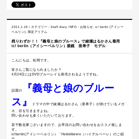
2021.1.16 / カテゴリー：
Staff diary
,
INFO・お知らせ
,
ic! berlin (アイシー
ベルリン)
,
限定アイテム
残りわずか！！『義母と娘のブルース』で綾瀬はるかさん着用
ic! berlin（アイシーベルリン）眼鏡 亜希子 モデル
こんにちは。松岡です。
皆さんご覧になられましたか？
4月24日にはDVDブルーレイも発売されるようですね。
『義母と娘のブルー
話題の
ス』
ドラマの中で綾瀬はるかさん（亜希子）が掛けているメガ
ネ、目を引きますよね。
問い合わせも多くいただいております。
若干数在庫ございますので、お早目のお問い合わせをおススメ致しま
す。
ic!berlin(アイシーベルリン）「Heidelbeere（ハイデルベーレ）のご紹
介。