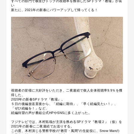
すべての部門で横並びトップの視聴率を獲得したSPドラマ『教場』が装
い
新たに、2021年の新春にパワーアップして帰ってくる！
視聴者の皆様に大好評をいただき、二夜連続で個人全体視聴率9.9％を獲
得した、
2020年の新春SPドラマ『教場』。
５日の後編放送直後から、「続編に期待」、「早く続編見たい！」、
「ぜひ続編を！」など、
続編待望の声が番組公式HPやSNSに多く上がった。
フジテレビでは、木村拓哉が主演を務めるSPドラマ『教場２』（仮）を
2021年の新春に二夜連続でお送りする。
この度、木村演じる警察学校の“教官・風間”の生徒役に、Snow Manの