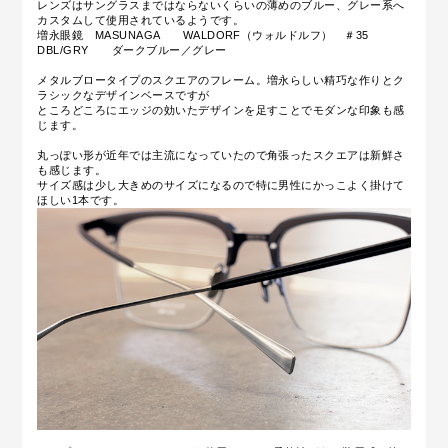
レンズはサングラスまではならないくらいの薄めのブルー、グレー系へ
カスタムして使用されているようです。
増永眼鏡 MASUNAGA WALDORF（ウォルドルフ） ＃35
DBL/GRY ダークブルー／グレー
メタルブロータイプのスクエアのフレーム。増永らしい精巧な作りとク
ラシックなデザインベースですが
ところどころにエッジの効いたデザインを足すことでモダンな印象も感
じます。
丸っぽい形が近年では主流になっていたので角張ったスクエアは新鮮さ
も感じます。
サイズ感は少し大きめのサイズになるので特に男性にかっこよく掛けて
ほしい1本です。