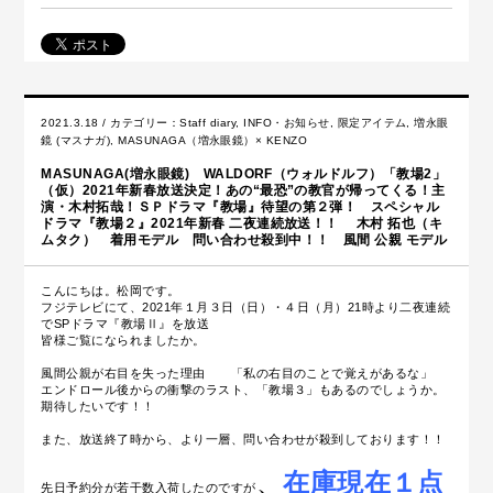
2021.3.18 / カテゴリー：
Staff diary
,
INFO・お知らせ
,
限定アイテム
,
増永眼
鏡 (マスナガ)
,
MASUNAGA（増永眼鏡）× KENZO
MASUNAGA(増永眼鏡) WALDORF（ウォルドルフ）「教場2」
（仮）2021年新春放送決定！あの“最恐”の教官が帰ってくる！主
演・木村拓哉！ＳＰドラマ『教場』待望の第２弾！ スペシャル
ドラマ『教場２』2021年新春 二夜連続放送！！ 木村 拓也（キ
ムタク） 着用モデル 問い合わせ殺到中！！ 風間 公親 モデル
こんにちは。松岡です。
フジテレビにて、2021年１月３日（日）・４日（月）21時より二夜連続
でSPドラマ『教場Ⅱ』を放送
皆様ご覧になられましたか。
風間公親が右目を失った理由
「私の右目のことで覚えがあるな」
エンドロール後からの衝撃のラスト、「教場３」もあるのでしょうか。
期待したいです！！
また、放送終了時から、より一層、問い合わせが殺到しております！！
、
在庫現在１点
先日予約分が若干数入荷したのですが