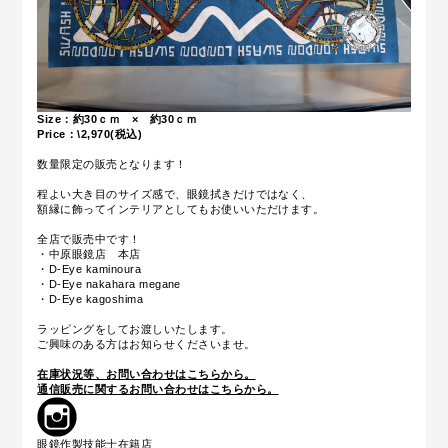
Size：約30ｃｍ × 約30ｃｍ
Price：\2,970(税込)
数量限定の販売となります！
程よい大き目のサイズ感で、
眼鏡拭きだけではなく、
額縁に飾ってインテリアとしてもお使いいただけます。
全店で販売中です！
・中原眼鏡店 本店
・D-Eye kaminoura
・D-Eye nakahara megane
・D-Eye kagoshima
ラッピングをしてお渡しいたします。
ご興味のある方はお知らせくださいませ。
在庫状況等、お問い合わせはこちらから。
通信販売に関するお問い合わせはこちらから。
眼鏡作製技能士在籍店