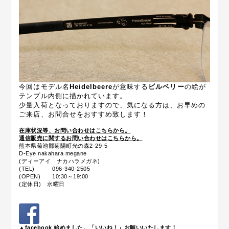
今回は
モデル名
Heidelbeere
が意味する
ビルベリー
の絵が
テンプル内側に描かれています。
少量入荷となっておりますので、気になる方は、お早めの
ご来店、お問合せをおすすめ致します！
在庫状況等、お問い合わせはこちらから。
通信販売に関するお問い合わせはこちらから。
熊本県菊池郡菊陽町光の森2-29-5
D-Eye nakahara megane
(ディーアイ ナカハラメガネ)
(TEL) 096-340-2505
(OPEN) 10:30～19:00
(定休日) 水曜日
▲facebook 始めました。「いいね！」お願いいたします！