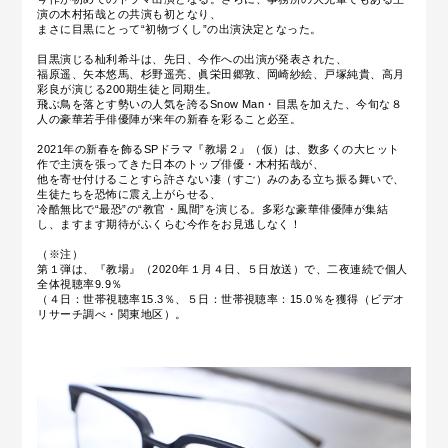
演の木村拓哉との共演も初となり、
まさに目黒にとって“初物づくし”の出演決定となった。
目黒演じる杣利希斗は、先日、今作への出演が発表された、
福原遥、矢本悠馬、杉野遥亮、眞栄田郷敦、岡崎紗絵、戸塚純貴、高月
彩良が演じる200期生徒と同期生。
飛ぶ鳥を落とす勢いの人気を誇るSnow Man・目黒を加えた、今旬な８
人の豪華若手俳優陣が来年の新春を彩ること必至。
2021年の新春を飾るSPドラマ『教場２』（仮）は、数多くの大ヒット
作で主演を張ってきた日本のトップ俳優・木村拓哉が、
他を寄せ付けることすら許さない凄（すご）みのある立ち振る舞いで、
生徒たちを恐怖に震え上がらせる、
冷酷無比で“最恐”の“教官・風間”を演じる。多彩な豪華俳優陣が集結
し、ますます期待がふくらむ今作をお見逃しなく！
（※注）
第１弾は、『教場』（2020年１月４日、５日放送）で、二夜連続で個人
全体視聴率9.9％
（４日：世帯視聴率15.3％、５日：世帯視聴率：15.0％を獲得（ビデオ
リサーチ調べ・関東地区）。