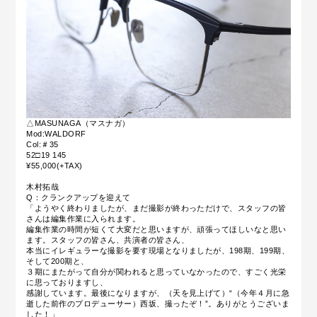
△MASUNAGA（マスナガ）
Mod:WALDORF
Col:＃35
52□19 145
¥55,000(+TAX)
木村拓哉
Q：クランクアップを迎えて
「ようやく終わりましたが、まだ撮影が終わっただけで、スタッフの皆
さんは編集作業に入られます。
編集作業の時間が短くて大変だと思いますが、頑張ってほしいなと思い
ます。スタッフの皆さん、共演者の皆さん、
本当にイレギュラーな撮影を要す現場となりましたが、198期、199期、
そして200期と、
３期にまたがって自分が関われると思っていなかったので、すごく光栄
に思っておりますし、
感謝しています。最後になりますが、（天を見上げて）“（今年４月に急
逝した前作のプロデューサー）西坂、撮ったぞ！”。ありがとうございま
した！」