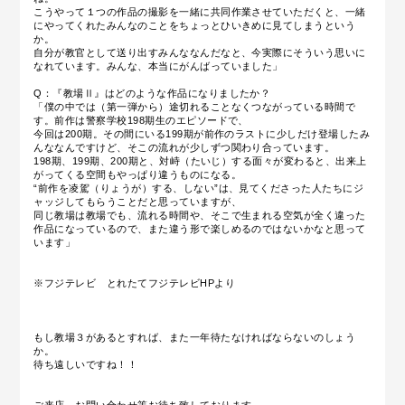
こうやって１つの作品の撮影を一緒に共同作業させていただくと、一緒
にやってくれたみんなのことをちょっとひいきめに見てしまうという
か。
自分が教官として送り出すみんななんだなと、今実際にそういう思いに
なれています。みんな、本当にがんばっていました」
Q：『教場Ⅱ』はどのような作品になりましたか？
「僕の中では（第一弾から）途切れることなくつながっている時間で
す。前作は警察学校198期生のエピソードで、
今回は200期。その間にいる199期が前作のラストに少しだけ登場したみ
んななんですけど、そこの流れが少しずつ関わり合っています。
198期、199期、200期と、対峙（たいじ）する面々が変わると、出来上
がってくる空間もやっぱり違うものになる。
“前作を凌駕（りょうが）する、しない”は、見てくださった人たちにジ
ャッジしてもらうことだと思っていますが、
同じ教場は教場でも、流れる時間や、そこで生まれる空気が全く違った
作品になっているので、また違う形で楽しめるのではないかなと思って
います」
※フジテレビ とれたてフジテレビHPより
もし教場３があるとすれば、また一年待たなければならないのしょう
か。
待ち遠しいですね！！