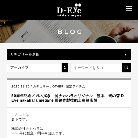
MENU
BLOG
カテゴリーを選択
アーカイブ
2025.11.10 / カテゴリー：
OTHER
,
限定アイテム
50周年記念メガネ拭き ㈱ナカハラオリジナル 熊本 光の森 D-
Eye nakahara megane 眼鏡作製技能士在籍店舗
こんにちは！
岩下です。
株式会社ナカハラは
2026年に創立50周年を迎えます。