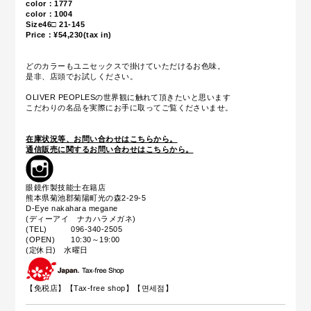
color：1777
color：1004
Size46□ 21-145
Price：¥54,230(tax in)
どのカラーもユニセックスで掛けていただけるお色味。
是非、店頭でお試しください。
OLIVER PEOPLESの世界観に触れて頂きたいと思います
こだわりの名品を実際にお手に取ってご覧くださいませ。
在庫状況等、お問い合わせはこちらから。
通信販売に関するお問い合わせはこちらから。
眼鏡作製技能士在籍店
熊本県菊池郡菊陽町光の森2-29-5
D-Eye nakahara megane
(ディーアイ ナカハラメガネ)
(TEL) 096-340-2505
(OPEN) 10:30～19:00
(定休日) 水曜日
【免税店】【
Tax-free shop
】【면세점】