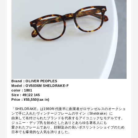
Brand：OLIVER PEOPLES
Model：OV5036M
SHELDRAKE-F
color：1801
Size：49
□22 145
Price：¥55,550(tax in)
「SHELDRAKE」は1980年代後半に創業者がロサンゼルスのオークショ
ンで手に入れたヴィンテージフレームのサイン（Sheldrake）に
由来して名付けられたブランドを代表するアイコニックなモデルです。
ジョニー・デップ氏を始めとしたありとあらゆる著名人にも
愛されたフレームであり、顔馴染みの良いボスリントンシェイプのため
日本でも爆発的な人気を誇りました。