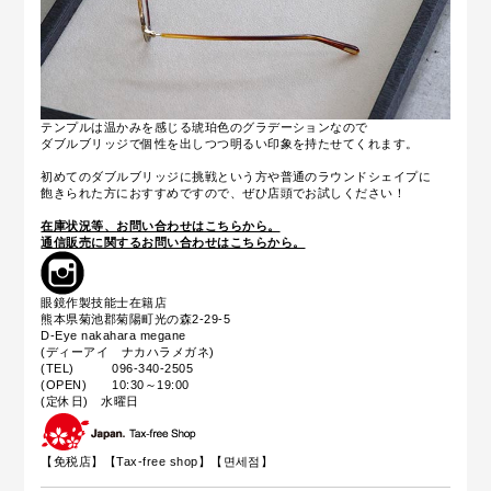
テンプルは温かみを感じる琥珀色のグラデーションなので
ダブルブリッジで個性を出しつつ明るい印象を持たせてくれます。
初めてのダブルブリッジに挑戦という方や普通のラウンドシェイプに
飽きられた方におすすめですので、ぜひ店頭でお試しください！
在庫状況等、お問い合わせはこちらから。
通信販売に関するお問い合わせはこちらから。
眼鏡作製技能士在籍店
熊本県菊池郡菊陽町光の森2-29-5
D-Eye nakahara megane
(ディーアイ ナカハラメガネ)
(TEL) 096-340-2505
(OPEN) 10:30～19:00
(定休日) 水曜日
【免税店】【
Tax-free shop
】【면세점】