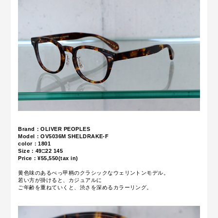
Brand：OLIVER PEOPLES
Model：OV5036M
SHELDRAKE-F
color：1801
Size：49
□22 145
Price：¥55,550(tax in)
黄色味のあるべっ甲柄の
クラシックなウェリントンモデル。
若い方が掛けると、カジュアルに
ご年齢を重ねていくと、渋さを深めるカラーリング。