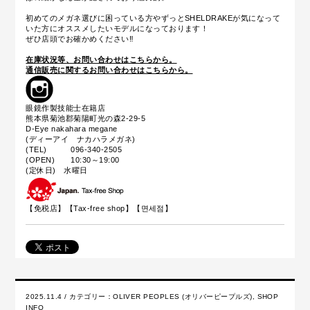
初めてのメガネ選びに困っている方やずっとSHELDRAKEが気になって
いた方にオススメしたいモデルになっております！
ぜひ店頭でお確かめください‼
在庫状況等、お問い合わせはこちらから。
通信販売に関するお問い合わせはこちらから。
眼鏡作製技能士在籍店
熊本県菊池郡菊陽町光の森2-29-5
D-Eye nakahara megane
(ディーアイ ナカハラメガネ)
(TEL) 096-340-2505
(OPEN) 10:30～19:00
(定休日) 水曜日
【免税店】【
Tax-free shop
】【면세점】
2025.11.4 / カテゴリー：
OLIVER PEOPLES (オリバーピープルズ)
,
SHOP
INFO