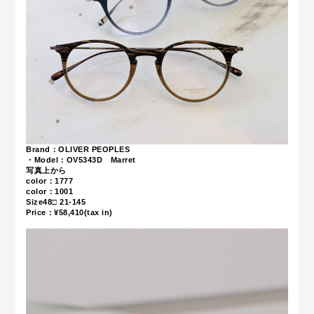
Brand：OLIVER PEOPLES
・Model：OV5343D Marret
写真上から
color：1777
color：1001
Size48□ 21-145
Price：¥58,410(tax in)