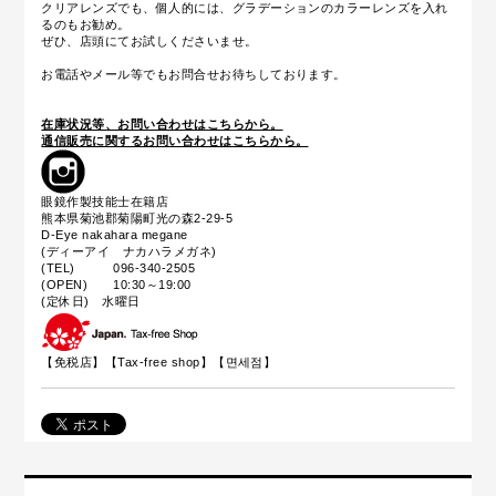
クリアレンズでも、個人的には、グラデーションのカラーレンズを入れ
るのもお勧め。
ぜひ、店頭にてお試しくださいませ。
お電話やメール等でもお問合せお待ちしております。
在庫状況等、お問い合わせはこちらから。
通信販売に関するお問い合わせはこちらから。
眼鏡作製技能士在籍店
熊本県菊池郡菊陽町光の森2-29-5
D-Eye nakahara megane
(ディーアイ ナカハラメガネ)
(TEL) 096-340-2505
(OPEN) 10:30～19:00
(定休日) 水曜日
【免税店】【
Tax-free shop
】【면세점】