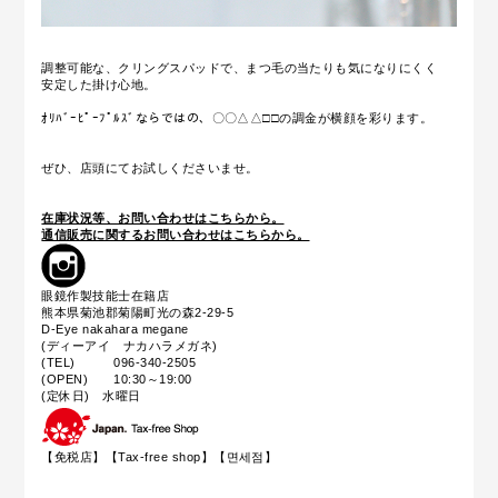
調整可能な、クリングスパッドで、まつ毛の当たりも気になりにくく
安定した掛け心地。
ｵﾘﾊﾞｰﾋﾟｰﾌﾟﾙｽﾞならではの、〇〇△△□□の調金が横顔を彩ります。
ぜひ、店頭にてお試しくださいませ。
在庫状況等、お問い合わせはこちらから。
通信販売に関するお問い合わせはこちらから。
眼鏡作製技能士在籍店
熊本県菊池郡菊陽町光の森2-29-5
D-Eye nakahara megane
(ディーアイ ナカハラメガネ)
(TEL) 096-340-2505
(OPEN) 10:30～19:00
(定休日) 水曜日
【免税店】【
Tax-free shop
】【면세점】