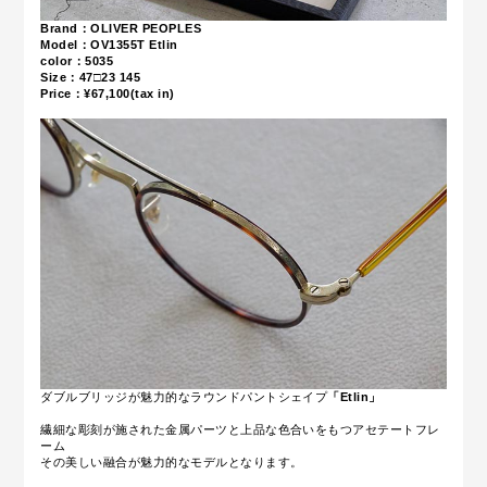
Brand：OLIVER PEOPLES
Model：OV1355T Etlin
color：5035
Size：47
□23 145
Price：¥67,100(tax in)
ダブルブリッジが魅力的なラウンドパントシェイプ
「Etlin」
繊細な彫刻が施された金属パーツと上品な色合いをもつアセテートフレ
ーム
その美しい融合が魅力的なモデルとなります。