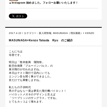
▲Instagram 始めました。フォローお願いいたします！
2017.4.22 / カテゴリー：
新入荷情報
,
MASUNAGA（増永眼鏡）× KENZO
MASUNAGA×Kenzo Takada Ryu のご紹介
こんにちは
寺西です。
明日は「熊本復興 飛翔祭」
航空自衛隊「ブルーインパルス」の
展示飛行が行われますね。
本日はテスト飛行で店内にいても
エンジン音を聞く事ができました。
音だけでも興奮しますね。
私たちの子供時代
男の子はなら一度は夢見た飛行機パイロット！
パイロットメガネのデザインと言えば
「ツーブリッジのサングラス」ですね。
とてもカッコよく憧れます。