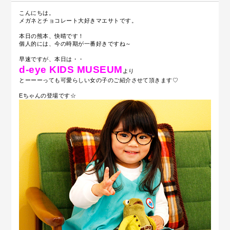
こんにちは。
メガネとチョコレート大好きマエサトです。
本日の熊本、快晴です！
個人的には、今の時期が一番好きですね～
早速ですが、本日は・・
d-eye KIDS MUSEUM
より
とーーーっても可愛らしい女の子のご紹介させて頂きます♡
Eちゃんの登場です☆