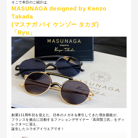
そこで本日のご紹介は、
MASUNAGA designed by Kenzo
Takada
(マスナガ バイ ケンゾー タカダ)
「Ryu」
創業111周年目を迎えた、日本のメガネを牽引してきた増永眼鏡が、
フランスを拠点に活動するファションデザイナー「高田賢三氏」をディ
レクターに迎え、
誕生したコラボアイウエアです！