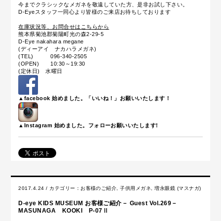
今までクラシックなメガネを敬遠していた方、是非お試し下さい。
D-Eyeスタッフ一同心より皆様のご来店お待ちしております
在庫状況等、お問合せはこちらから
熊本県菊池郡菊陽町光の森2-29-5
D-Eye nakahara megane
(ディーアイ ナカハラメガネ)
(TEL) 096-340-2505
(OPEN) 10:30～19:30
(定休日) 水曜日
▲facebook 始めました。「いいね！」お願いいたします！
▲Instagram 始めました。フォローお願いいたします!
2017.4.24 / カテゴリー：
お客様のご紹介
,
子供用メガネ
,
増永眼鏡 (マスナガ)
D-eye KIDS MUSEUM お客様ご紹介－ Guest Vol.269－
MASUNAGA KOOKI P-07Ⅱ