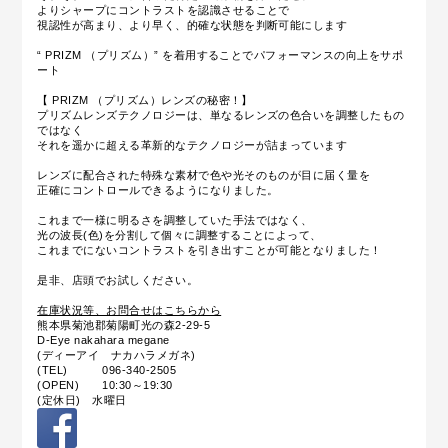
よりシャープにコントラストを認識させることで
視認性が高まり、より早く、的確な状態を判断可能にします
“ PRIZM （プリズム）” を着用することでパフォーマンスの向上をサポ
ート
【 PRIZM （プリズム）レンズの秘密！】
プリズムレンズテクノロジーは、単なるレンズの色合いを調整したもの
ではなく
それを遥かに超える革新的なテクノロジーが詰まっています
レンズに配合された特殊な素材で色や光そのものが目に届く量を
正確にコントロールできるようになりました。
これまで一様に明るさを調整していた手法ではなく、
光の波長(色)を分割して個々に調整することによって、
これまでにないコントラストを引き出すことが可能となりました！
是非、店頭でお試しください。
在庫状況等、お問合せはこちらから
熊本県菊池郡菊陽町光の森2-29-5
D-Eye nakahara megane
(ディーアイ ナカハラメガネ)
(TEL) 096-340-2505
(OPEN) 10:30～19:30
(定休日) 水曜日