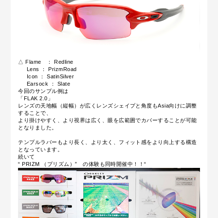
△ Flame ： Redline
Lens ： PrizmRoad
Icon ： SatinSilver
Earsock ： Slate
今回のサンプル例は
「FLAK 2.0」
レンズの天地幅（縦幅）が広くレンズシェイプと角度もAsia向けに調整
することで、
より掛けやすく、より視界は広く、眼を広範囲でカバーすることが可能
となりました。
テンプルラバーもより長く、より太く、フィット感をより向上する構造
となっています。
続いて
“ PRIZM （プリズム）” の体験も同時開催中！！“