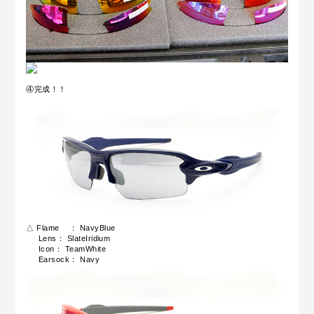
④完成！！
△ Flame ： NavyBlue
Lens： SlateIridium
Icon： TeamWhite
Earsock： Navy