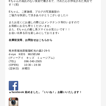
Eちゃんの屈託のない笑顔で癒されて、汚れた心が浄化された気分で
す！(笑)
Eちゃん、ご家族様、ブログの写真撮影の
ご協力を快諾して頂きありがとうございました☆
またお近くにお越しの際にはメンテナンス等行いますので
お気軽にお立ち寄りくださいませ。
また、Eちゃんの癒し系スマイルが見たいです！！
お会い出来る日を楽しみにしております♪
在庫状況等、お問合せはこちらから
熊本県菊池郡菊陽町光の森2-29-5
d-eye KIDS MUSEUM
(ディーアイ キッズ ミュージアム)
(TEL) 096-340-2505
(OPEN) 10:30～19:30
(定休日) 水曜日
▲facebook 始めました。「いいね！」お願いいたします！