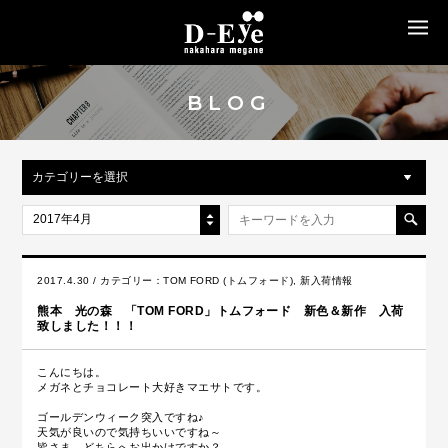
MENU
BLOG
カテゴリーを選択
2017年4月
2017.4.30 / カテゴリー：
TOM FORD (トムフォード)
,
新入荷情報
熊本 光の森 「TOM FORD」トムフォード 新色＆新作 入荷
致しました！！！
こんにちは。
メガネとチョコレート大好きマエサトです。
ゴールデンウィーク突入ですね♪
天気が良いので気持ちいいですね～
皆さま、どちらへお出かけですか？