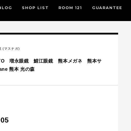
BLOG
SHOP LIST
ROOM 121
GUARANTEE
 (マスナガ)
 LEGATO 増永眼鏡 鯖江眼鏡 熊本メガネ 熊本サ
gane 熊本 光の森
905