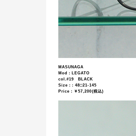
MASUNAGA
Mod：LEGATO
col.#19 BLACK
Size：:
48□21-145
Price：￥57,200(税込)