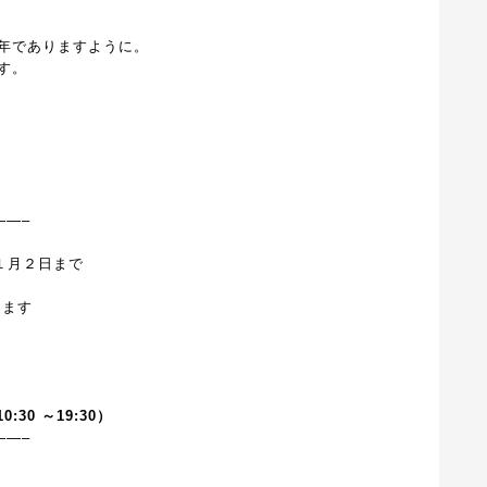
年でありますように。
ます。
——–
１月２日まで
ります
10:30 ～19:30）
——–