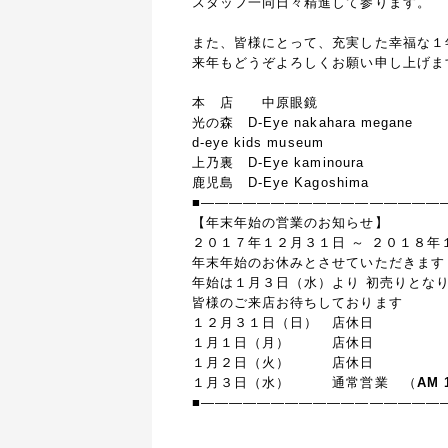
スタッフ一同日々精進して参ります。
また、皆様にとって、充実した幸福な１
来年もどうぞよろしくお願い申し上げ
本 店 中原眼鏡
光の森 D-Eye nakahara megane
d-eye kids museum
上乃裏 D-Eye kaminoura
鹿児島 D-Eye Kagoshima
■—————————————————
【年末年始の営業のお知らせ】
２０１７年１２月３１日 ～ ２０１８年
年末年始のお休みとさせていただきます
年始は１月３日（水）より 初売りとな
皆様のご来店お待ちしております
１２月３１日（日） 店休日
１月１日（月） 店休日
１月２日（火） 店休日
１月３日（水） 通常営業 （
AM 
■—————————————————