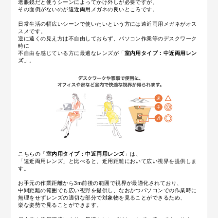
老眼鏡だと使うシーンによってかけ外しが必要ですが、
その面倒がないのが遠近両用メガネの良いところです。
日常生活の幅広いシーンで使いたいという方には遠近両用メガネがオス
スメです。
逆に遠くの見え方は不自由しておらず、パソコン作業等のデスクワーク
時に
不自由を感じている方に最適なレンズが
「
室内用タイプ：中近両用レン
ズ
」
。
こちらの「
室内用タイプ：中近両用レンズ
」は、
「遠近両用レンズ」と比べると、近用距離において広い視界を提供しま
す。
お手元の作業距離から3m前後の範囲で視界が最適化されており、
中間距離の範囲でも広い視野を提供し、なおかつパソコンでの作業時に
無理をせずレンズの適切な部分で対象物を見ることができるため、
楽な姿勢で見ることができます。