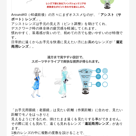
Around40（40歳前後）の方々にまずオススメなのが、「
アシスト（サ
ポート）レンズ
」。
アシストレンズは手元の見え方（ピント調整）を助けてくれ、
デスクワーク時の体全体の疲労感を軽減してくれます。
慣れやすく、装着感が良いので、初めての方でも使いやすいのが特徴で
す。
日常的に遠くからお手元を快適に見えたい方にお薦めなレンズが「
遠近
両用レンズ
」。
「お手元用眼鏡：老眼鏡」は見たい距離（作業距離）に合わせ、見たい
距離でモノをはっきりと
見えるようにするため、掛けたまま遠くを見たりする事ができません。
その際に近くも見れて、遠くも見れるレンズ「
遠近両用レンズ
」があり
ます。
1枚のレンズの中に複数の度数を設けることで、