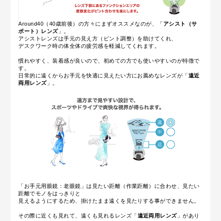
Around40（40歳前後）の方々にまずオススメなのが、「
アシスト（サ
ポート）レンズ
」。
アシストレンズは手元の見え方（ピント調整）を助けてくれ、
デスクワーク時の体全体の疲労感を軽減してくれます。
慣れやすく、装着感が良いので、初めての方でも使いやすいのが特徴で
す。
日常的に遠くからお手元を快適に見えたい方にお薦めなレンズが
「
遠近
両用レンズ
」
。
「お手元用眼鏡：老眼鏡」は見たい距離（作業距離）に合わせ、見たい
距離でモノをはっきりと
見えるようにするため、掛けたまま遠くを見たりする事ができません。
その際に近くも見れて、遠くも見れるレンズ「
遠近両用レンズ
」があり