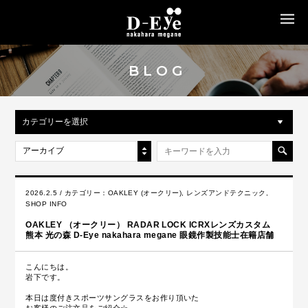
MENU
BLOG
カテゴリーを選択
アーカイブ
2026.2.5 / カテゴリー：
OAKLEY (オークリー)
,
レンズアンドテクニック
,
SHOP INFO
OAKLEY （オークリー） RADAR LOCK ICRXレンズカスタム
熊本 光の森 D-Eye nakahara megane 眼鏡作製技能士在籍店舗
こんにちは。
岩下です。
本日は度付きスポーツサングラスをお作り頂いた