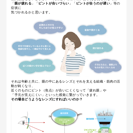
「
眼が疲れる
」「
ピントが合いづらい
」「
ピントが合うのが遅い
」等の
症状に
気づかれるかと思います。
それは年齢と共に、眼の中にある
レンズとそれを支える組織・筋肉の活
動が鈍くなり、
近くのものにピント（焦点）が合いにくくなって「疲れ眼」や
「手元が見えにくい」といった感覚に繋がっていきます。
その場合どうようなレンズにすればいいのか？