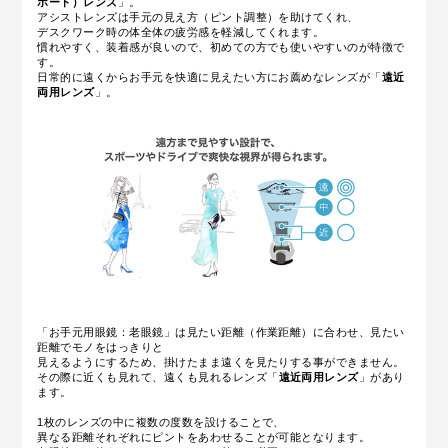
ポート）レンズ
」。
アシストレンズは手元の見え方（ピント調整）を助けてくれ、
デスクワーク時の体全体の疲労感を軽減してくれます。
慣れやすく、装着感が良いので、初めての方でも使いやすいのが特徴で
す。
日常的に遠くからお手元を快適に見えたい方にお薦めなレンズが
「
遠近
両用レンズ
」
。
「お手元用眼鏡：老眼鏡」は見たい距離（作業距離）に合わせ、見たい
距離でモノをはっきりと
見えるようにするため、掛けたまま遠くを見たりする事ができません。
その際に近くも見れて、遠くも見れるレンズ「
遠近両用レンズ
」があり
ます。
1枚のレンズの中に複数の度数を設けることで、
異なる距離それぞれにピントをあわせることが可能となります。