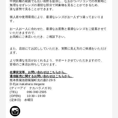
中間距離の範囲でも広い視野を提供し、なおかつパソコンでの作業時に
無理をせずレンズの適切な部分で対象物を見ることができるため、
楽な姿勢で見ることができます。
個人差や使用環境により、最適なレンズがお一人ずつ違ってまいりま
す。
お一人お一人に合わせた、最適なお度数と最適なレンズをご提案させて
いただきますので、
お気軽にご来店いただき、ご相談下さい。
また、店頭にてお試ししていただき、実際に見え方のご体感をいただけ
ます。
より快適な生活がおくれるよう、サポートさせていただきますので、
皆様のご来店お待ちしております。
在庫状況等、お問い合わせはこちらから。
通信販売に関するお問い合わせはこちらから。
熊本県菊池郡菊陽町光の森2-29-5
D-Eye nakahara megane
(ディーアイ ナカハラメガネ)
(TEL) 096-340-2505
(OPEN) 10:30～19:00
(定休日) 水曜日