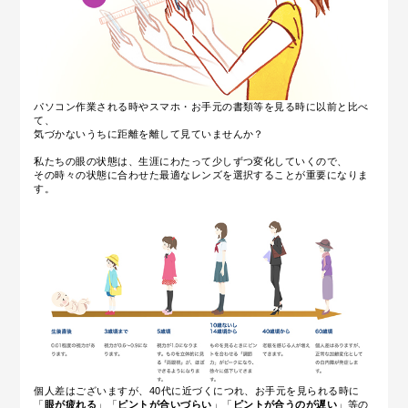
パソコン作業される時やスマホ・お手元の書類等を見る時に以前と比べ
て、
気づかないうちに距離を離して見ていませんか？
私たちの眼の状態は、生涯にわたって少しずつ変化していくので、
その時々の状態に合わせた最適なレンズを選択することが重要になりま
す。
個人差はございますが、40代に近づくにつれ、お手元を見られる時に
「
眼が疲れる
」「
ピントが合いづらい
」「
ピントが合うのが遅い
」等の