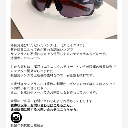
今回お選びいただいたレンズは、【スカイクリア】
紫外線量によって色が変わる調光レンズで
サングラスに不慣れな方でも使用しやすいナチュラルなグレー色。
透過率 / 75%→22%
しかも素材は、NXT（エヌエックスティー）という米陸軍の軽量防弾プ
ロテクター開発から生まれた
眼鏡用レンズ史上最強の素材なので、安全性も抜群です。
※度付きサングラスには度数の制限がございますので詳しくはスタッフ
へお問い合わせください。
また、お電話やメールでのお問合せもお待ちしております。
皆様のご来店、お問い合わせ心よりお待ちしております。
在庫状況等、お問い合わせはこちらから。
通信販売に関するお問い合わせはこちらから。
眼鏡作製技能士在籍店