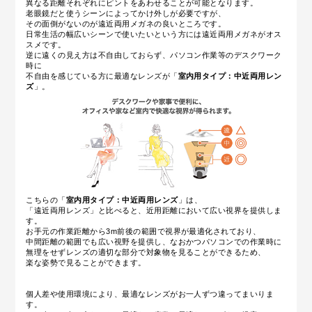
異なる距離それぞれにピントをあわせることが可能となります。
老眼鏡だと使うシーンによってかけ外しが必要ですが、
その面倒がないのが遠近両用メガネの良いところです。
日常生活の幅広いシーンで使いたいという方には遠近両用メガネがオス
スメです。
逆に遠くの見え方は不自由しておらず、パソコン作業等のデスクワーク
時に
不自由を感じている方に最適なレンズが「
室内用タイプ：中近両用レン
ズ
」。
こちらの「
室内用タイプ：中近両用レンズ
」は、
「遠近両用レンズ」と比べると、近用距離において広い視界を提供しま
す。
お手元の作業距離から3m前後の範囲で視界が最適化されており、
中間距離の範囲でも広い視野を提供し、なおかつパソコンでの作業時に
無理をせずレンズの適切な部分で対象物を見ることができるため、
楽な姿勢で見ることができます。
個人差や使用環境により、最適なレンズがお一人ずつ違ってまいりま
す。