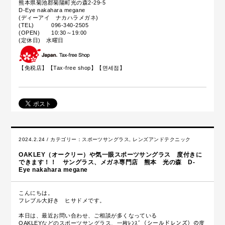
熊本県菊池郡菊陽町光の森2-29-5
D-Eye nakahara megane
(ディーアイ ナカハラメガネ)
(TEL) 096-340-2505
(OPEN) 10:30～19:00
(定休日) 水曜日
【免税店】【
Tax-free shop
】【면세점】
2024.2.24 / カテゴリー：
スポーツサングラス
,
レンズアンドテクニック
OAKLEY（オークリー）や気一眼スポーツサングラス 度付きに
できます！！ サングラス、メガネ専門店 熊本 光の森 D-
Eye nakahara megane
こんにちは。
フレブル大好き ヒサドメです。
本日は、最近お問い合わせ、ご相談が多くなっている
OAKLEYなどのスポーツサングラス、一枚ﾚﾝｽﾞ（シールドレンズ）の度