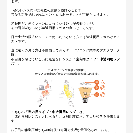
ます。
1枚のレンズの中に複数の度数を設けることで、
異なる距離それぞれにピントをあわせることが可能となります。
老眼鏡だと使うシーンによってかけ外しが必要ですが、
その面倒がないのが遠近両用メガネの良いところです。
日常生活の幅広いシーンで使いたいという方には遠近両用メガネがオス
スメです。
逆に遠くの見え方は不自由しておらず、パソコン作業等のデスクワーク
時に
不自由を感じている方に最適なレンズが
「
室内用タイプ：中近両用レン
ズ
」
。
こちらの「
室内用タイプ：中近両用レンズ
」は、
「遠近両用レンズ」と比べると、近用距離において広い視界を提供しま
す。
お手元の作業距離から3m前後の範囲で視界が最適化されており、