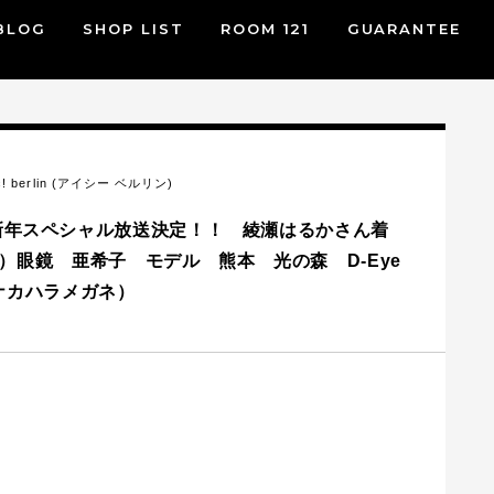
BLOG
SHOP LIST
ROOM 121
GUARANTEE
c! berlin (アイシー ベルリン)
賀新年スペシャル放送決定！！ 綾瀬はるかさん着
ルリン）眼鏡 亜希子 モデル 熊本 光の森 D-Eye
アイナカハラメガネ）