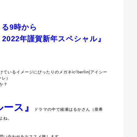
よる9時から
2022年謹賀新年スペシャル』
いるイメージにぴったりのメガネic!berlin(アイシー
ベーレ）
か？
ルース』
ドラマの中で綾瀬はるかさん（亜希
よね。
問い合わせをおススメ致します。