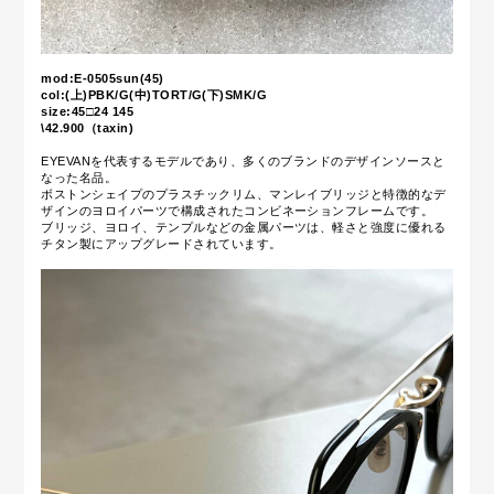
mod:E-0505sun(45)
col:(上)PBK/G(中)TORT/G(下)SMK/G
size:45□24 145
\42.900（taxin)
EYEVANを代表するモデルであり、多くのブランドのデザインソースと
なった名品。
ボストンシェイプのプラスチックリム、マンレイブリッジと特徴的なデ
ザインのヨロイパーツで構成されたコンビネーションフレームです。
ブリッジ、ヨロイ、テンプルなどの金属パーツは、軽さと強度に優れる
チタン製にアップグレードされています。