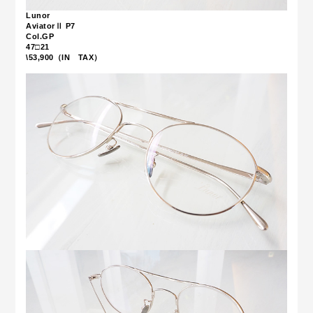
Lunor
AviatorⅡ P7
Col.GP
47□21
\53,900（IN TAX）