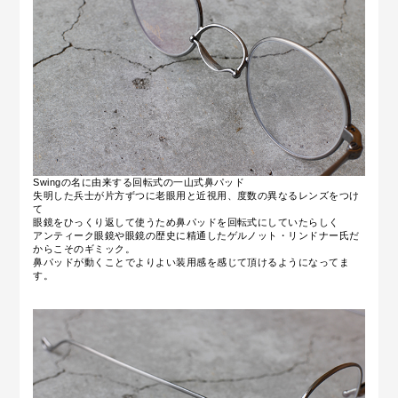
Swingの名に由来する回転式の一山式鼻パッド
失明した兵士が片方ずつに老眼用と近視用、度数の異なるレンズをつけ
て
眼鏡をひっくり返して使うため鼻パッドを回転式にしていたらしく
アンティーク眼鏡や眼鏡の歴史に精通したゲルノット・リンドナー氏だ
からこそのギミック。
鼻パッドが動くことでよりよい装用感を感じて頂けるようになってま
す。