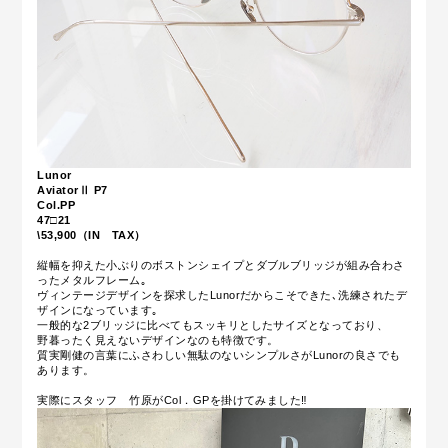
Lunor
AviatorⅡ P7
Col.PP
47□21
\53,900（IN TAX）
縦幅を抑えた小ぶりのボストンシェイプとダブルブリッジが組み合わさ
ったメタルフレーム｡
ヴィンテージデザインを探求したLunorだからこそできた､洗練されたデ
ザインになっています｡
一般的な2ブリッジに比べてもスッキリとしたサイズとなっており、
野暮ったく見えないデザインなのも特徴です。
質実剛健の言葉にふさわしい無駄のないシンプルさがLunorの良さでも
あります。
実際にスタッフ 竹原がCol．GPを掛けてみました‼